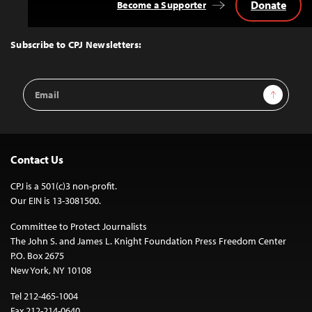
Donate
Become a Supporter
Back
to
Top
Subscribe to CPJ Newsletters:
Email
Sign Up
Address
Contact Us
CPJ is a 501(c)3 non-profit.
Our EIN is 13-3081500.
Committee to Protect Journalists
The John S. and James L. Knight Foundation Press Freedom Center
P.O. Box 2675
New York, NY 10108
Tel 212-465-1004
Fax 212-214-0640