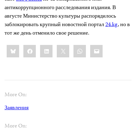
антикоррупционного расследования издания. В
августе Министерство культуры распорядилось
заблокировать крупный новостной портал
24.kg
, но в
тот же день отменило свое решение.
Share
Bluesky
Facebook
LinkedIn
X
WhatsApp
Email
this:
More On:
Заявления
More On: