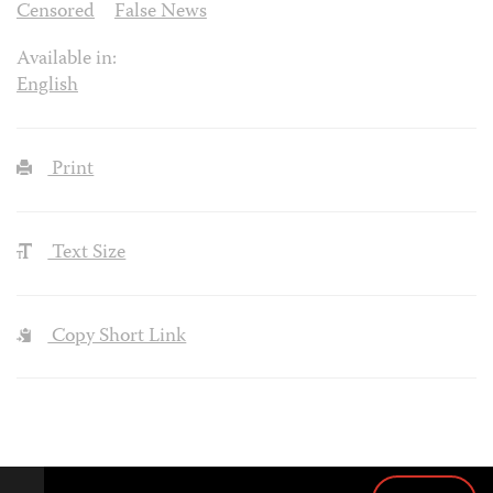
Censored
False News
Available in:
English
Print
Text Size
Copy Short Link