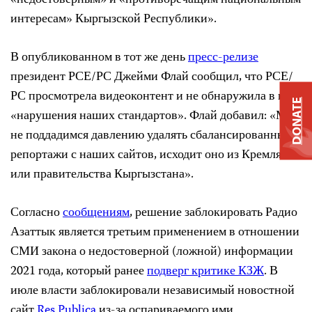
«недостоверным» и «противоречащим национальным
интересам» Кыргызской Республики».
В опубликованном в тот же день
пресс-релизе
президент РСЕ/РС Джейми Флай сообщил, что РСЕ/
РС просмотрела видеоконтент и не обнаружила в нем
DONATE
«нарушения наших стандартов». Флай добавил: «Мы
не поддадимся давлению удалять сбалансированные
репортажи с наших сайтов, исходит оно из Кремля
или правительства Кыргызстана».
Согласно
сообщениям
, решение заблокировать Радио
Азаттык является третьим применением в отношении
СМИ закона о недостоверной (ложной) информации
2021 года, который ранее
подверг критике
КЗЖ
. В
июле власти заблокировали независимый новостной
сайт
Res Publica
из-за оспариваемого ими