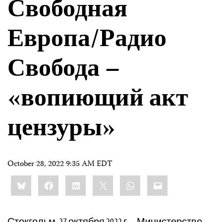
Свободная
Европа/Радио
Свобода –
«вопиющий акт
цензуры»
October 28, 2022 9:35 AM EDT
Share
Bluesky
Facebook
LinkedIn
X
WhatsApp
Email
this:
Стокгольм, 27 октября 2022 г. – Министерство