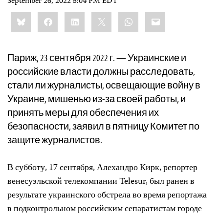
September 26, 2022 5:04 PM EDT
Share
Bluesky
Facebook
LinkedIn
X
WhatsApp
Email
this:
Париж, 23 сентября 2022 г. — Украинские и
российские власти должны расследовать,
стали ли журналисты, освещающие войну в
Украине, мишенью из-за своей работы, и
принять меры для обеспечения их
безопасности, заявил в пятницу Комитет по
защите журналистов.
В субботу, 17 сентября, Алехандро Кирк, репортер
венесуэльской телекомпании Telesur, был ранен в
результате украинского обстрела во время репортажа
в подконтрольном российским сепаратистам городе