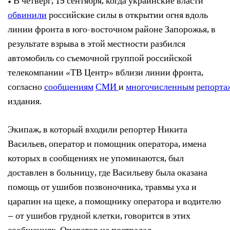
• В четверг, 15 сентября, когда украинские власти
обвинили
российские силы в открытии огня вдоль
линии фронта в юго-восточном районе Запорожья, в
результате взрыва в этой местности разбился
автомобиль со съемочной группой российской
телекомпании «ТВ Центр» вблизи линии фронта,
согласно
сообщениям
СМИ
и
многочисленным
репорта
издания.
Экипаж, в который входили репортер Никита
Васильев, оператор и помощник оператора, имена
которых в сообщениях не упоминаются, был
доставлен в больницу, где Васильеву была оказана
помощь от ушибов позвоночника, травмы уха и
царапин на щеке, а помощнику оператора и водителю
– от ушибов грудной клетки, говорится в этих