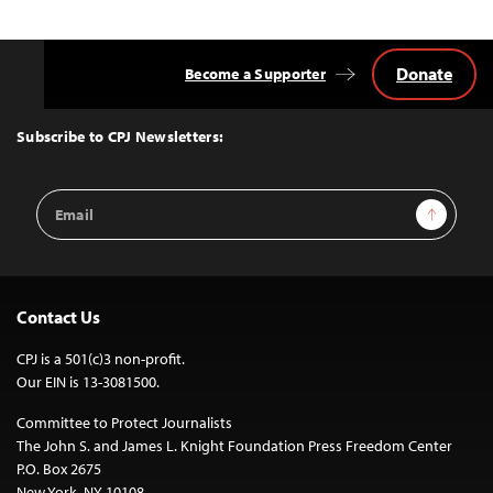
Donate
Become a Supporter
Back
to
Top
Subscribe to CPJ Newsletters:
Email
Sign Up
Address
Contact Us
CPJ is a 501(c)3 non-profit.
Our EIN is 13-3081500.
Committee to Protect Journalists
The John S. and James L. Knight Foundation Press Freedom Center
P.O. Box 2675
New York, NY 10108