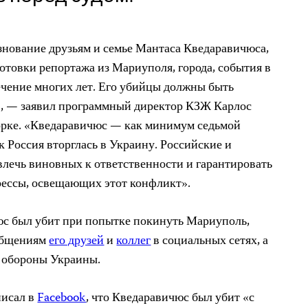
нование друзьям и семье Мантаса Кведаравичюса,
отовки репортажа из Мариуполя, города, события в
ечение многих лет. Его убийцы должны быть
», — заявил программный директор КЗЖ Карлос
орке. «Кведаравичюс — как минимум седьмой
ак Россия вторглась в Украину. Российские и
лечь виновных к ответственности и гарантировать
рессы, освещающих этот конфликт».
юс был убит при попытке покинуть Мариуполь,
общениям
его друзей
и
коллег
в социальных сетях, а
 обороны Украины.
писал в
Facebook
, что Кведаравичюс был убит «с