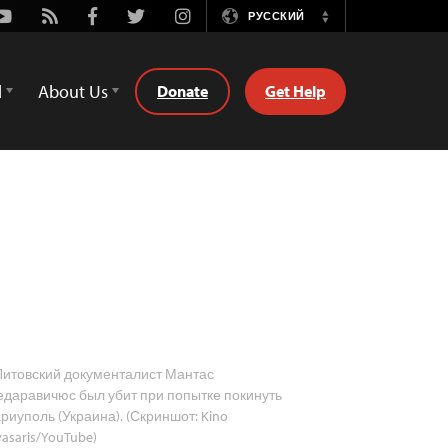
Youtube
Rss
Facebook
Twitter
Instagram
РУССКИЙ
Switch
Language
d
About Us
Donate
Get Help
итовский документалист Мантас
едаравичюс был убит при попытке покинуть
риуполь (Украина). (Скриншот: Kino
vasaris/YouTube)