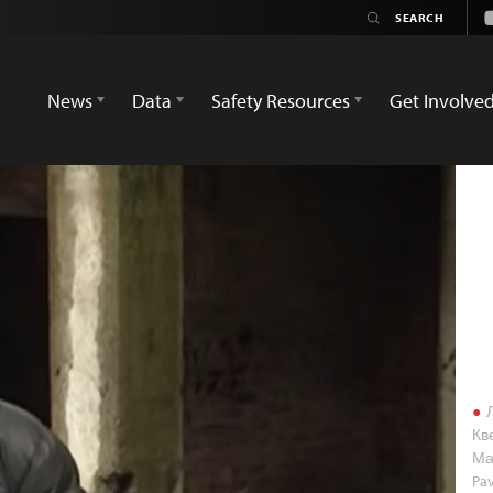
News
Data
Safety Resources
Get Involve
Л
Кв
Ма
Pa