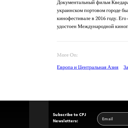
Документальный фильм Кведар
украинском портовом городе б
кинофестивале в 2016 году. Его
удостоен Международной кин
More On:
Европа и Центральная Азия
З
Subscribe to CPJ
Email
Back
Newsletters:
Address
to