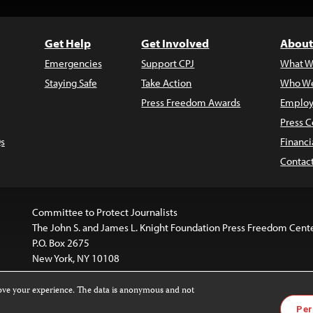
Get Help
Get Involved
About
Emergencies
Support CPJ
What W
Staying Safe
Take Action
Who We
Press Freedom Awards
Employ
Press C
s
Financi
Contac
Committee to Protect Journalists
The John S. and James L. Knight Foundation Press Freedom Cent
P.O. Box 2675
New York, NY 10108
rove your experience. The data is anonymous and not
is licensed under a
Creative Commons
Images and other med
Per