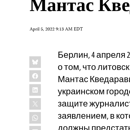
Мантас Кв
April 5, 2022 9:13 AM EDT
Берлин, 4 апреля 2
Share
Bluesky
this:
о том, что литов
Facebook
Мантас Кведарав
LinkedIn
украинском город
X
защите журналис
заявлением, в ко
WhatsApp
должны предстать
Email