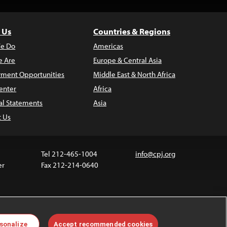
 Us
Countries & Regions
e Do
Americas
 Are
Europe & Central Asia
ment Opportunities
Middle East & North Africa
enter
Africa
al Statements
Asia
t Us
Tel 212-465-1004
info@cpj.org
er
Fax 212-214-0640
ia are not covered by the Creative Commons license.
sonalize
Accept recommended cookies