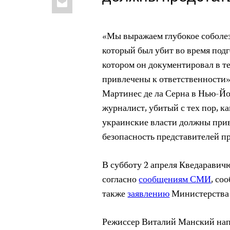
«Мы выражаем глубокое соболез
который был убит во время подг
котором он документировал в т
привлечены к ответственности
Мартинес де ла Серна в Нью-Й
журналист, убитый с тех пор, к
украинские власти должны прив
безопасность представителей п
В субботу 2 апреля Кведаравич
согласно
сообщениям СМИ
, со
также
заявлению
Министерства
Режиссер Виталий Манский на