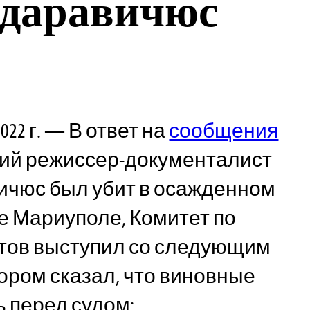
едаравичюс
022 г. — В ответ на
сообщения
ский режиссер-документалист
ичюс был убит в осажденном
е Мариуполе, Комитет по
тов выступил со следующим
тором сказал, что виновные
 перед судом: