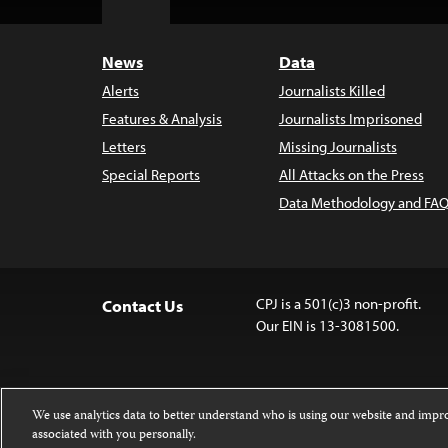
Top
News
Data
Alerts
Journalists Killed
Features & Analysis
Journalists Imprisoned
Letters
Missing Journalists
Special Reports
All Attacks on the Press
Data Methodology and FAQ
CPJ is a 501(c)3 non-profit.
Contact Us
Our EIN is 13-3081500.
We use analytics data to better understand who is using our website and imp
associated with you personally.
Except where noted, text on this website 