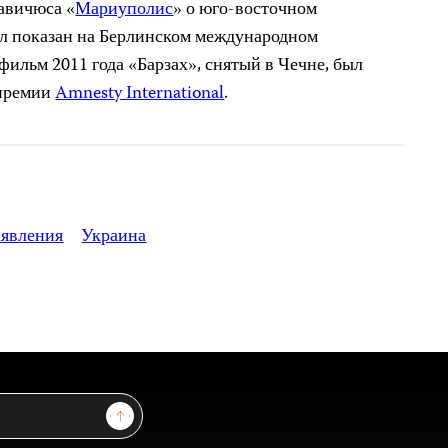
авичюса «
Мариуполис
» о юго-восточном
ыл показан на Берлинском международном
 фильм 2011 года «Барзах», снятый в Чечне, был
опремии
Amnesty International
.
аявления
Украина
Sign Up