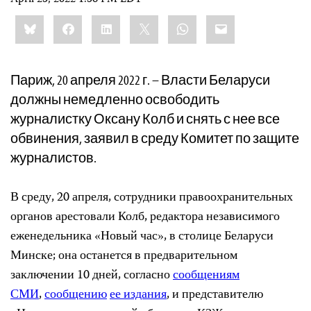
Share
Bluesky
Facebook
LinkedIn
X
WhatsApp
Email
this:
Париж, 20 апреля 2022 г. – Власти Беларуси
должны немедленно освободить
журналистку Оксану Колб и снять с нее все
обвинения, заявил в среду Комитет по защите
журналистов.
В среду, 20 апреля, сотрудники правоохранительных
органов арестовали Колб, редактора независимого
еженедельника «Новый час», в столице Беларуси
Минске; она останется в предварительном
заключении 10 дней, согласно
сообщениям
СМИ
,
сообщению
ее издания
, и представителю