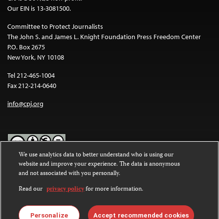
Our EIN is 13-3081500.
Committee to Protect Journalists
The John S. and James L. Knight Foundation Press Freedom Center
P.O. Box 2675
New York, NY 10108
Tel 212-465-1004
Fax 212-214-0640
info@cpj.org
We use analytics data to better understand who is using our
website and improve your experience. The data is anonymous
Except where noted, text on this website is licensed under a
Creative
and not associated with you personally.
Commons Attribution-NonCommercial-NoDerivatives 4.0
International License
.
Read our
privacy policy
for more information.
Images and other media are not covered by the Creative Commons
license. For more information about permissions, see our
FAQs
.
Personalize
Accept recommended cookies