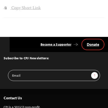
Copy Short Link
Donate
Become a Supporter
Back
to
Top
Subscribe to CPJ Newsletters:
Email
Sign Up
Address
Contact Us
CPJ is a 501(c)3 non-profit.