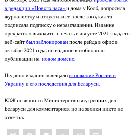
В октябре 2021 года минская милиция
провела обыск
в редакции «Нового часа»
и дома у Колб, допросила
журналистку и отпустила ее после того, как та
подписала подписку о неразглашении. Издание
прекратило выходить в печать в августе 2021 года, его
веб-сайт
был заблокирован
после рейда в офис в
октябре 2021 года, но издание возобновило
публикации на
новом домене
.
Недавно издание освещало
вторжение России в
Украину
и
его последствия для Беларуси
.
КЗЖ позвонил в Министерство внутренних дел
Беларуси для комментариев, но на звонки никто не
ответил.
Share
Bluesky
Facebook
LinkedIn
X
WhatsApp
Email
this: