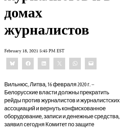
домах
журналистов
February 18, 2021 5:45 PM EST
Share
Bluesky
Facebook
LinkedIn
X
WhatsApp
Email
this:
Вильнюс, Литва, 16 февраля 2020 г. –
Белорусские власти должны прекратить
рейды против журналистов и журналистских
ассоциаций и вернуть конфискованное
оборудование, записи и денежные средства,
заявил сегодня Комитет по защите