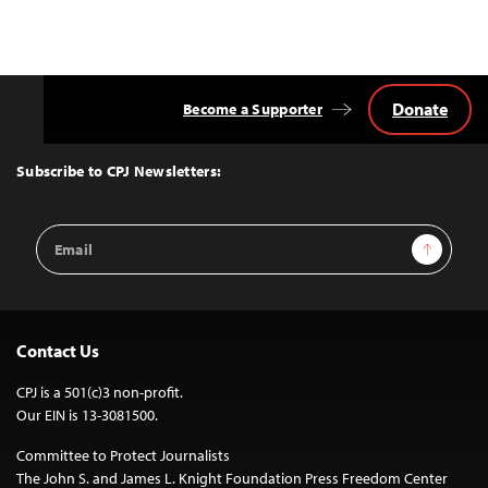
Donate
Become a Supporter
Back
to
Top
Subscribe to CPJ Newsletters:
Email
Sign Up
Address
Contact Us
CPJ is a 501(c)3 non-profit.
Our EIN is 13-3081500.
Committee to Protect Journalists
The John S. and James L. Knight Foundation Press Freedom Center