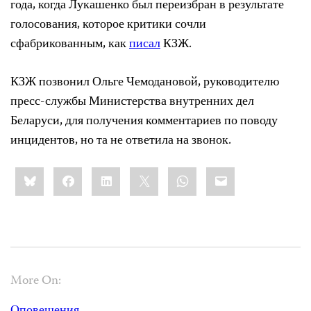
года, когда Лукашенко был переизбран в результате
голосования, которое критики сочли
сфабрикованным, как
писал
КЗЖ.
КЗЖ позвонил Ольге Чемодановой, руководителю
пресс-службы Министерства внутренних дел
Беларуси, для получения комментариев по поводу
инцидентов, но та не ответила на звонок.
Share
Bluesky
Facebook
LinkedIn
X
WhatsApp
Email
this:
More On: