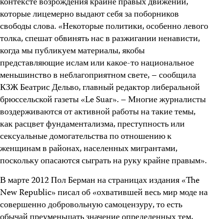
контексте возрождения крайне правых движений,
которые лицемерно выдают себя за поборников
свободы слова. «Некоторые политики, особенно левого
толка, спешат обвинять нас в разжигании ненависти,
когда мы публикуем материалы, якобы
представляющие ислам или какое-то национальное
меньшинство в неблагоприятном свете, – сообщила
КЗЖ Беатрис Дельво, главный редактор либеральной
брюссельской газеты «Le Suar». – Многие журналисты
воздерживаются от активной работы на такие темы,
как расцвет фундаментализма, преступность или
сексуальные домогательства по отношению к
женщинам в районах, населенных мигрантами,
поскольку опасаются сыграть на руку крайне правым».
В марте 2012 Пол Берман на страницах издания «The
New Republic» писал об «охватившей весь мир моде на
совершенно добровольную самоцензуру, то есть
обычай преуменьшать значение определенных тем,