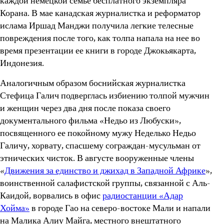
каждой немецкой семье бесплатного экземпляра
Корана. В мае канадская журналистка и реформатор
ислама Иршад Манджи получила легкие телесные
повреждения после того, как толпа напала на нее во
время презентации ее книги в городе Джокьякарта,
Индонезия.
Аналогичным образом боснийская журналистка
Стефица Галич подверглась избиению толпой мужчин
и женщин через два дня после показа своего
документального фильма «Недьо из Любуски»,
посвященного ее покойному мужу Неделько Недьо
Галичу, хорвату, спасшему сограждан-мусульман от
этнических чисток. В августе вооруженные члены
«
Движения за единство и джихад в Западной Африке
»,
воинственной салафистской группы, связанной с Аль-
Каидой, ворвались в офис
радиостанции «Адар
Хойма»
в городе Гао на северо-востоке Мали и напали
на Малика Алиу Майга, местного внештатного