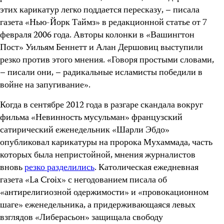
этих карикатур легко поддается пересказу, – писала
газета «Нью-Йорк Таймз» в редакционной статье от 7
февраля 2006 года. Авторы колонки в «Вашингтон
Пост» Уильям Беннетт и Алан Дершовиц выступили
резко против этого мнения. «Говоря простыми словами,
– писали они, – радикальные исламисты победили в
войне на запугивание».
Когда в сентябре 2012 года в разгаре скандала вокруг
фильма «Невинность мусульман» французский
сатирический еженедельник «Шарли Эбдо»
опубликовал карикатуры на пророка Мухаммада, часть
которых была непристойной, мнения журналистов
вновь
резко разделились
. Католическая ежедневная
газета «La Croix» с негодованием писала об
«антирелигиозной одержимости» и «провокационном
шаге» еженедельника, а придерживающаяся левых
взглядов «Либерасьон» защищала свободу