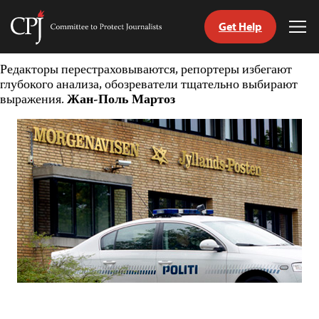
Get Help
Committee
Tog
to
Me
Skip
Protect
Редакторы перестраховываются, репортеры избегают
to
Journalists
глубокого анализа, обозреватели тщательно выбирают
content
выражения.
Жан-Поль Мартоз
tch
nguage