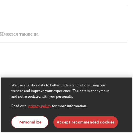
Имеется также на
We use analytics data to better understand who is using our
website and improve your experience. The data is anonymous
and not associated with you personally.
Read our
privacy policy
for more information.
Другие языки
Personalize
Accept recommended cookies
中文