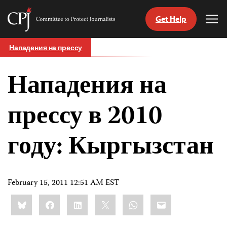
Get Help
Committee
Tog
to
Me
Skip
Protect
Нападения на прессу
to
Journalists
content
Нападения на
tch
nguage
прессу в 2010
году: Кыргызстан
February 15, 2011 12:51 AM EST
Share
Bluesky
Facebook
LinkedIn
X
WhatsApp
Email
this: