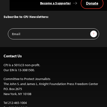
Donate
Become a Supporter
Back
to
Top
Subscribe to CPJ Newsletters:
Email
Sign Up
Address
Contact Us
CPJ is a 501(c)3 non-profit.
Our EIN is 13-3081500.
Committee to Protect Journalists
The John S. and James L. Knight Foundation Press Freedom Center
P.O. Box 2675
New York, NY 10108
Tel 212-465-1004