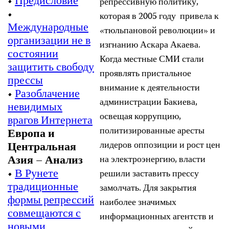
•
Предисловие
репрессивную политику,
•
которая в 2005 году привела к
Международные
«тюльпановой революции» и
организации не в
изгнанию Аскара Акаева.
состоянии
Когда местные СМИ стали
защитить свободу
проявлять пристальное
прессы
внимание к деятельности
•
Разоблачение
администрации Бакиева,
невидимых
освещая коррупцию,
врагов Интернета
политизированные аресты
Европа и
лидеров оппозиции и рост цен
Центральная
Азия – Анализ
на электроэнергию, власти
•
В Рунете
решили заставить прессу
традиционные
замолчать. Для закрытия
формы репрессий
наиболее значимых
совмещаются с
информационных агентств и
новыми