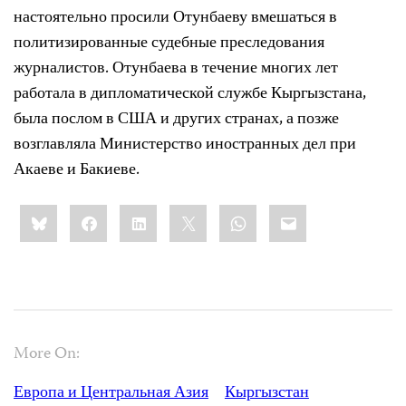
настоятельно просили Отунбаеву вмешаться в
политизированные судебные преследования
журналистов. Отунбаева в течение многих лет
работала в дипломатической службе Кыргызстана,
была послом в США и других странах, а позже
возглавляла Министерство иностранных дел при
Акаеве и Бакиеве.
Share
Bluesky
Facebook
LinkedIn
X
WhatsApp
Email
this:
More On:
Европа и Центральная Азия
Кыргызстан