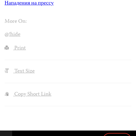
Нападения на прессу
More On:
@!hide
Print
Text Size
Copy Short Link