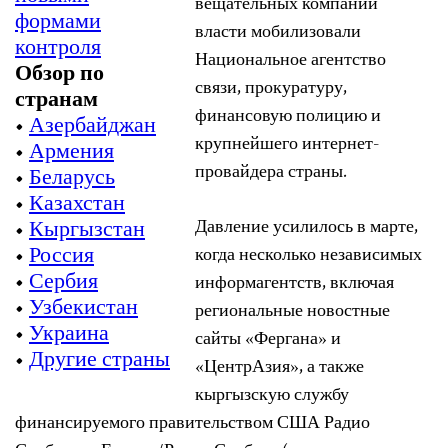
вещательных компаний
формами
власти мобилизовали
контроля
Национальное агентство
Обзор по
связи, прокуратуру,
странам
финансовую полицию и
•
Азербайджан
крупнейшего интернет-
•
Армения
провайдера страны.
•
Беларусь
•
Казахстан
•
Кыргызстан
Давление усилилось в марте,
•
Россия
когда несколько независимых
•
Сербия
информагентств, включая
•
Узбекистан
региональные новостные
•
Украина
сайты «Фергана» и
•
Другие страны
«ЦентрАзия», а также
кыргызскую службу
финансируемого правительством США Радио