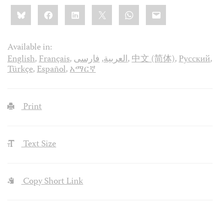
Share
Bluesky
Facebook
LinkedIn
X
WhatsApp
Email
this:
Available in:
English
,
Français
,
فارسی
,
العربية
,
中文 (简体)
,
Русский
,
Türkçe
,
Español
,
አማርኛ
Print
Text Size
Copy Short Link