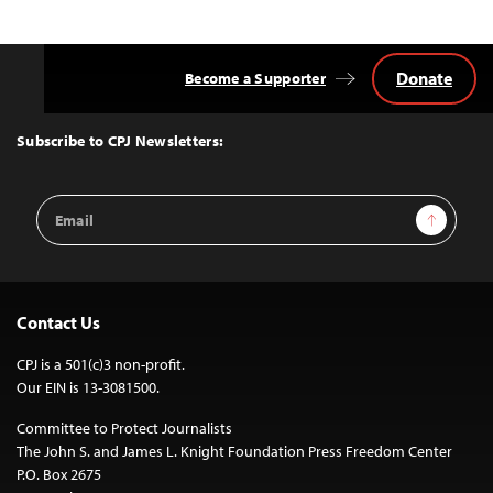
Donate
Become a Supporter
Back
to
Top
Subscribe to CPJ Newsletters:
Email
Sign Up
Address
Contact Us
CPJ is a 501(c)3 non-profit.
Our EIN is 13-3081500.
Committee to Protect Journalists
The John S. and James L. Knight Foundation Press Freedom Center
P.O. Box 2675