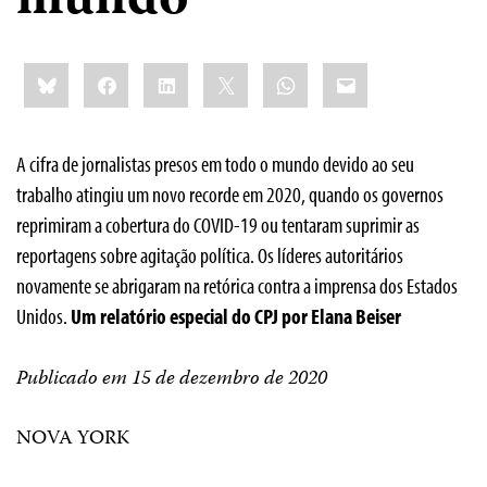
mundo
Share
Bluesky
Facebook
LinkedIn
X
WhatsApp
Email
this:
A cifra de jornalistas presos em todo o mundo devido ao seu
trabalho atingiu um novo recorde em 2020, quando os governos
reprimiram a cobertura do COVID-19 ou tentaram suprimir as
reportagens sobre agitação política. Os líderes autoritários
novamente se abrigaram na retórica contra a imprensa dos Estados
Unidos.
Um relatório especial do CPJ por Elana Beiser
Publicado em 15 de dezembro de 2020
NOVA YORK