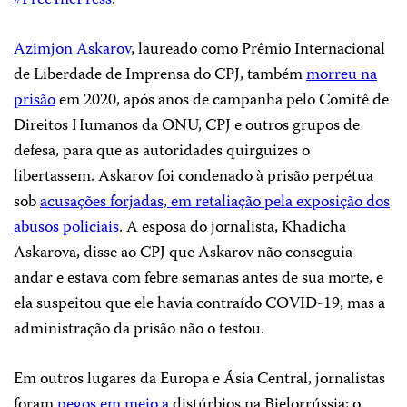
Azimjon Askarov
, laureado como Prêmio Internacional
de Liberdade de Imprensa do CPJ, também
morreu na
prisão
em 2020, após anos de campanha pelo Comitê de
Direitos Humanos da ONU, CPJ e outros grupos de
defesa, para que as autoridades quirguizes o
libertassem. Askarov foi condenado à prisão perpétua
sob
acusações forjadas, em retaliação pela exposição dos
abusos policiais
. A esposa do jornalista, Khadicha
Askarova, disse ao CPJ que Askarov não conseguia
andar e estava com febre semanas antes de sua morte, e
ela suspeitou que ele havia contraído COVID-19, mas a
administração da prisão não o testou.
Em outros lugares da Europa e Ásia Central, jornalistas
foram
pegos em meio a
distúrbios na Bielorrússia; o