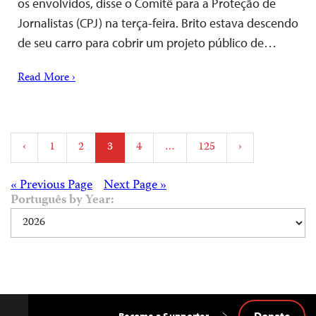
os envolvidos, disse o Comitê para a Proteção de
Jornalistas (CPJ) na terça-feira. Brito estava descendo
de seu carro para cobrir um projeto público de…
Read More ›
Posts
‹
1
2
3
4
…
125
›
pagination
Posts
« Previous Page
Next Page »
Português by Year:
navigation