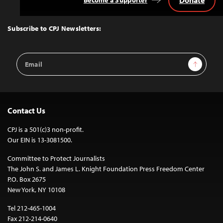
Donate
Become a Supporter
Back
to
Top
Subscribe to CPJ Newsletters:
Email
Sign Up
Address
Contact Us
CPJ is a 501(c)3 non-profit.
Our EIN is 13-3081500.
Committee to Protect Journalists
The John S. and James L. Knight Foundation Press Freedom Center
P.O. Box 2675
New York, NY 10108
Tel 212-465-1004
Fax 212-214-0640