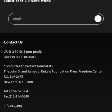
Subscribe to CPJ Newsletters:
Email
Sign Up
Address
Contact Us
CPJ is a 501(c)3 non-profit.
Our EIN is 13-3081500.
Committee to Protect Journalists
The John S. and James L. Knight Foundation Press Freedom Center
P.O. Box 2675
New York, NY 10108
Tel 212-465-1004
Fax 212-214-0640
info@cpj.org