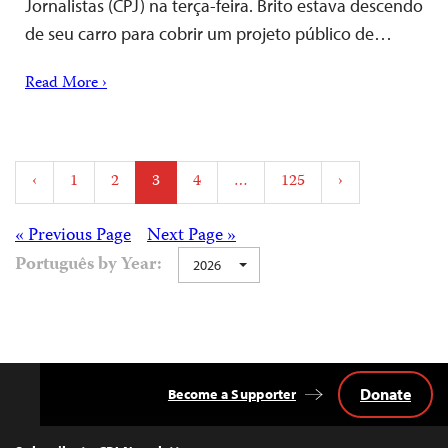
Jornalistas (CPJ) na terça-feira. Brito estava descendo
de seu carro para cobrir um projeto público de…
Read More ›
Posts
‹
1
2
3
4
…
125
›
pagination
Posts
« Previous Page
Next Page »
Português by Year:
2026
navigation
Donate
Become a Supporter
Back
to
Top