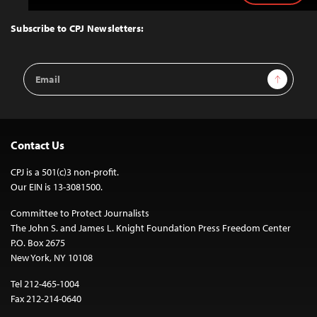
to
Top
Subscribe to CPJ Newsletters:
Email
Sign Up
Address
Contact Us
CPJ is a 501(c)3 non-profit.
Our EIN is 13-3081500.
Committee to Protect Journalists
The John S. and James L. Knight Foundation Press Freedom Center
P.O. Box 2675
New York, NY 10108
Tel 212-465-1004
Fax 212-214-0640