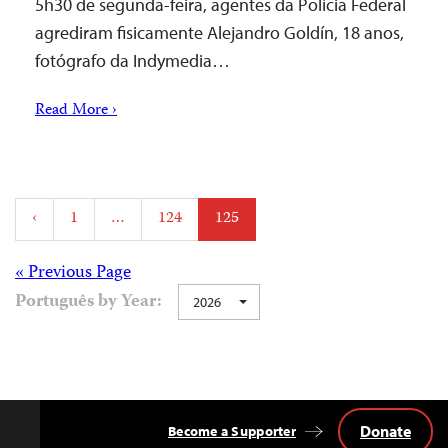
5h30 de segunda-feira, agentes da Polícia Federal
agrediram fisicamente Alejandro Goldín, 18 anos,
fotógrafo da Indymedia…
Read More ›
Posts
‹
1
…
124
125
pagination
Posts
« Previous Page
Português by Year:
2026
navigation
Donate
Become a Supporter
Back