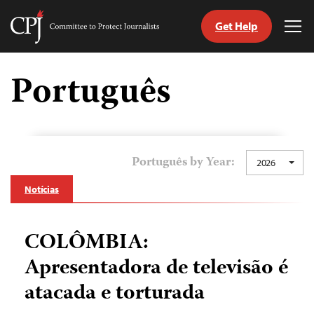
Get Help
Committee
Tog
to
Me
Skip
Protect
to
Português
Journalists
content
itch
anguage
Português by Year:
2026
Notícias
COLÔMBIA:
Apresentadora de televisão é
atacada e torturada