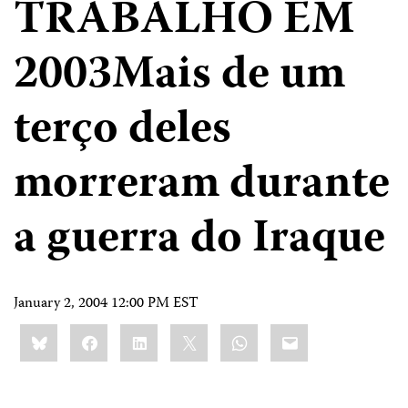
TRABALHO EM
2003Mais de um
terço deles
morreram durante
a guerra do Iraque
January 2, 2004 12:00 PM EST
Share
Bluesky
Facebook
LinkedIn
X
WhatsApp
Email
this: