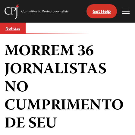
Get Help
Committee
Tog
to
Me
Skip
Protect
Notícias
to
Journalists
content
MORREM 36
itch
anguage
JORNALISTAS
NO
CUMPRIMENTO
DE SEU