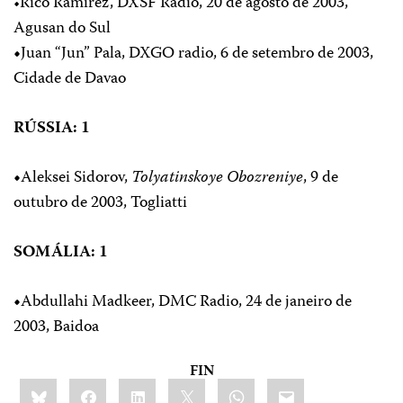
•Rico Ramirez, DXSF Radio, 20 de agosto de 2003,
Agusan do Sul
•
Juan “Jun” Pala, DXGO radio, 6 de setembro de 2003,
Cidade de Davao
RÚSSIA: 1
•
Aleksei Sidorov,
Tolyatinskoye Obozreniye
, 9 de
outubro de 2003, Togliatti
SOMÁLIA: 1
•
Abdullahi Madkeer, DMC Radio, 24 de janeiro de
2003, Baidoa
FIN
Share
Bluesky
Facebook
LinkedIn
X
WhatsApp
Email
this: