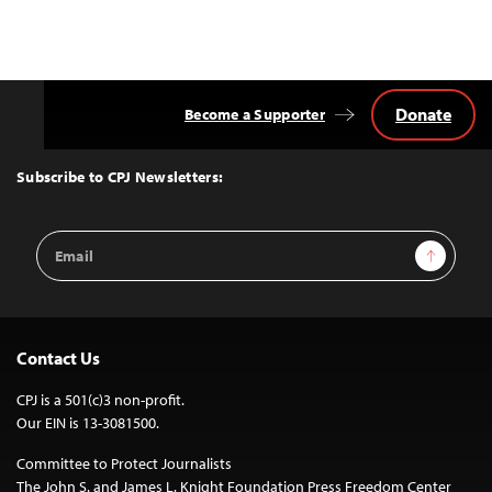
Donate
Become a Supporter
Back
to
Top
Subscribe to CPJ Newsletters:
Email
Sign Up
Address
Contact Us
CPJ is a 501(c)3 non-profit.
Our EIN is 13-3081500.
Committee to Protect Journalists
The John S. and James L. Knight Foundation Press Freedom Center