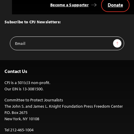
Donate
Become a Supporter
Back
to
Top
Subscribe to CPJ Newsletters:
Email
Sign Up
Address
Contact Us
CPJ is a 501(c)3 non-profit.
Our EIN is 13-3081500.
Committee to Protect Journalists
The John S. and James L. Knight Foundation Press Freedom Center
P.O. Box 2675
New York, NY 10108
Tel 212-465-1004