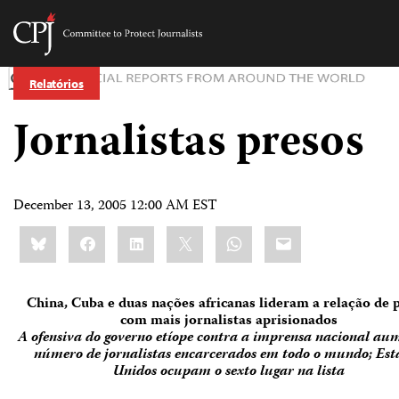
Committee
to
Skip
Protect
Relatórios
to
Journalists
content
Jornalistas presos
itch
anguage
December 13, 2005 12:00 AM EST
Share
Bluesky
Facebook
LinkedIn
X
WhatsApp
Email
this:
China, Cuba e duas nações africanas lideram a relação de 
com mais jornalistas aprisionados
A ofensiva do governo etíope contra a imprensa nacional au
número de jornalistas encarcerados em todo o mundo; Est
Unidos ocupam o sexto lugar na lista