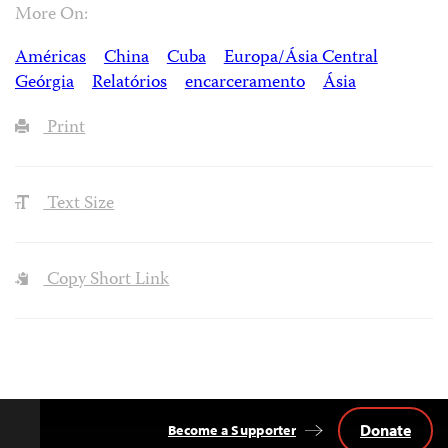
More On:
Américas
China
Cuba
Europa/Ásia Central
Geórgia
Relatórios
encarceramento
Ásia
Print
Text Size
Copy Short Link
Donate
Become a Supporter
Back