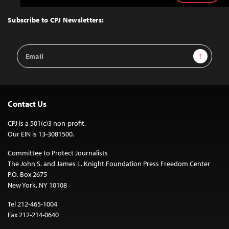
to
Top
Subscribe to CPJ Newsletters:
Email
Sign Up
Address
Contact Us
CPJ is a 501(c)3 non-profit.
Our EIN is 13-3081500.
Committee to Protect Journalists
The John S. and James L. Knight Foundation Press Freedom Center
P.O. Box 2675
New York, NY 10108
Tel 212-465-1004
Fax 212-214-0640