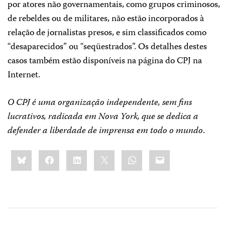
por atores não governamentais, como grupos criminosos,
de rebeldes ou de militares, não estão incorporados à
relação de jornalistas presos, e sim classificados como
“desaparecidos” ou “seqüestrados”. Os detalhes destes
casos também estão disponíveis na página do CPJ na
Internet.
O CPJ é uma organização independente, sem fins
lucrativos, radicada em Nova York, que se dedica a
defender a liberdade de imprensa em todo o mundo
.
Share
Bluesky
Facebook
LinkedIn
X
WhatsApp
Email
this: