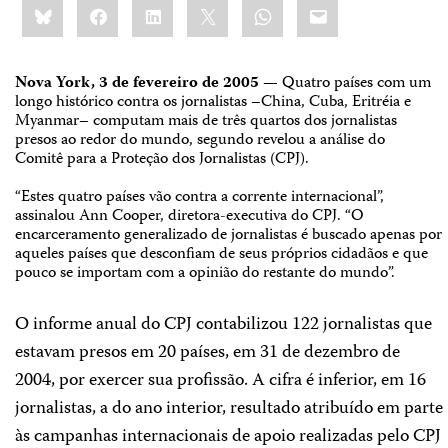
Bluesky
Facebook
LinkedIn
X
WhatsApp
Email
this:
Nova York, 3 de fevereiro de 2005
— Quatro países com um
longo histórico contra os jornalistas –China, Cuba, Eritréia e
Myanmar– computam mais de três quartos dos jornalistas
presos ao redor do mundo, segundo revelou a análise do
Comitê para a Proteção dos Jornalistas (CPJ).
“Estes quatro países vão contra a corrente internacional”,
assinalou Ann Cooper, diretora-executiva do CPJ. “O
encarceramento generalizado de jornalistas é buscado apenas por
aqueles países que desconfiam de seus próprios cidadãos e que
pouco se importam com a opinião do restante do mundo”.
O informe anual do CPJ contabilizou 122 jornalistas que
estavam presos em 20 países, em 31 de dezembro de
2004, por exercer sua profissão. A cifra é inferior, em 16
jornalistas, a do ano interior, resultado atribuído em parte
às campanhas internacionais de apoio realizadas pelo CPJ