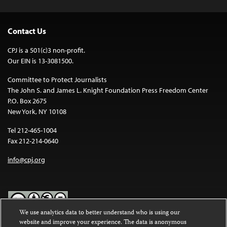
Contact Us
CPJ is a 501(c)3 non-profit.
Our EIN is 13-3081500.
Committee to Protect Journalists
The John S. and James L. Knight Foundation Press Freedom Center
P.O. Box 2675
New York, NY 10108
Tel 212-465-1004
Fax 212-214-0640
info@cpj.org
We use analytics data to better understand who is using our
website and improve your experience. The data is anonymous
Except where noted, text on this website is licensed under a
Creative