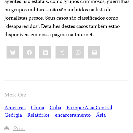
agentes não estatais, como grupos criminosos, guerrilhas
ou grupos militares, não são incluídos na lista de
jornalistas presos. Seus casos são classificados como
“desaparecidos”. Detalhes destes casos também estão
disponíveis em nossa página na Internet.
Share
Bluesky
Facebook
LinkedIn
X
WhatsApp
Email
this:
More On:
Américas
China
Cuba
Europa/Ásia Central
Geórgia
Relatórios
encarceramento
Ásia
Print