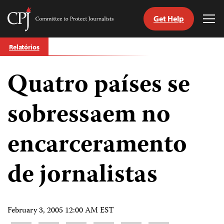
Get Help
Committee
Tog
to
Me
Skip
Protect
Relatórios
to
Journalists
content
Quatro países se
itch
anguage
sobressaem no
encarceramento
de jornalistas
February 3, 2005 12:00 AM EST
Share