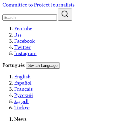
Skip
Committee to Protect Journalists
to
content
Youtube
Rss
Facebook
Twitter
Instagram
Português
Switch Language
English
Español
Français
Русский
العربية
Türkçe
News