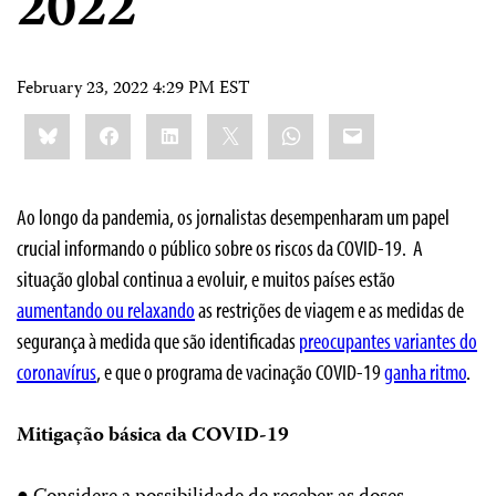
2022
February 23, 2022 4:29 PM EST
Share
Bluesky
Facebook
LinkedIn
X
WhatsApp
Email
this:
Ao longo da pandemia, os jornalistas desempenharam um papel
crucial informando o público sobre os riscos da COVID-19. A
situação global continua a evoluir, e muitos países estão
aumentando ou relaxando
as restrições de viagem e as medidas de
segurança à medida que são identificadas
preocupantes variantes do
coronavírus
, e que o programa de vacinação COVID-19
ganha ritmo
.
Mitigação básica da COVID-19