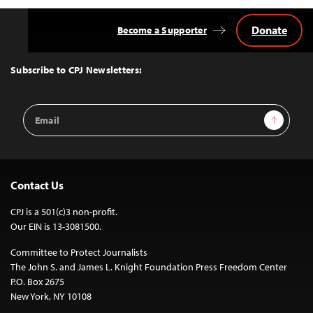
Donate
Become a Supporter
Back
to
Top
Subscribe to CPJ Newsletters:
Email
Sign Up
Address
Contact Us
CPJ is a 501(c)3 non-profit.
Our EIN is 13-3081500.
Committee to Protect Journalists
The John S. and James L. Knight Foundation Press Freedom Center
P.O. Box 2675
New York, NY 10108