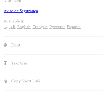
More On:
Aviso de Segurança
Available in:
العربية
,
English
,
Français
,
Русский
,
Español
Print
Text Size
Copy Short Link