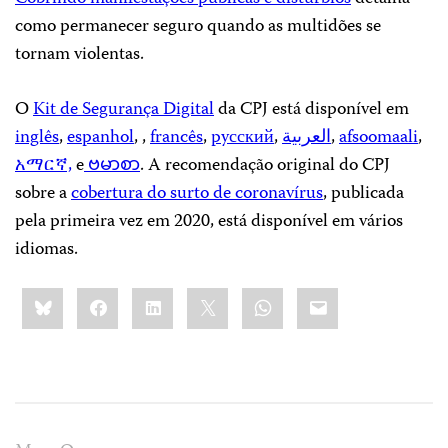
como permanecer seguro quando as multidões se
tornam violentas.
O
Kit de Segurança Digital
da CPJ está disponível em
inglês
,
espanhol
, ,
francês
,
pyсский
,
العربية
,
afsoomaali
,
አማርኛ,
e
ဗမာစာ
. A recomendação original do CPJ
sobre a
cobertura do surto de coronavírus
, publicada
pela primeira vez em 2020, está disponível em vários
idiomas.
Share
Bluesky
Facebook
LinkedIn
X
WhatsApp
Email
this: