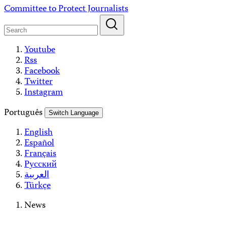
Skip
Committee to Protect Journalists
to
content
Youtube
Rss
Facebook
Twitter
Instagram
Português
Switch Language
English
Español
Français
Русский
العربية
Türkçe
News