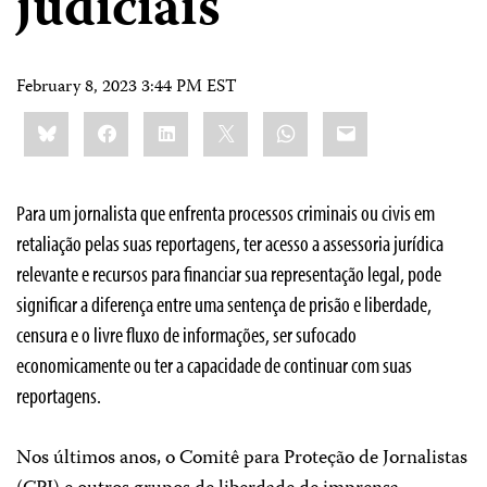
judiciais
February 8, 2023 3:44 PM EST
Share
Bluesky
Facebook
LinkedIn
X
WhatsApp
Email
this:
Para um jornalista que enfrenta processos criminais ou civis em
retaliação pelas suas reportagens, ter acesso a assessoria jurídica
relevante e recursos para financiar sua representação legal, pode
significar a diferença entre uma sentença de prisão e liberdade,
censura e o livre fluxo de informações, ser sufocado
economicamente ou ter a capacidade de continuar com suas
reportagens.
Nos últimos anos, o Comitê para Proteção de Jornalistas