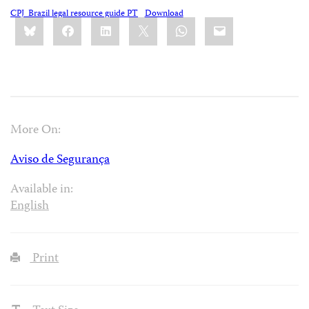
CPJ_Brazil legal resource guide PT
Download
Share
Bluesky
Facebook
LinkedIn
X
WhatsApp
Email
this:
More On:
Aviso de Segurança
Available in:
English
Print