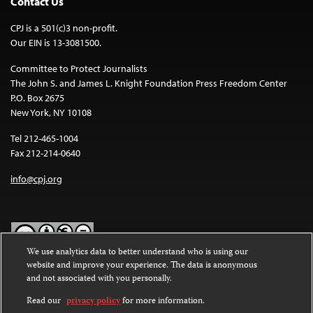
Contact Us
CPJ is a 501(c)3 non-profit.
Our EIN is 13-3081500.
Committee to Protect Journalists
The John S. and James L. Knight Foundation Press Freedom Center
P.O. Box 2675
New York, NY 10108
Tel 212-465-1004
Fax 212-214-0640
info@cpj.org
We use analytics data to better understand who is using our
website and improve your experience. The data is anonymous
Except where noted, text on this website is licensed under a
Creative
and not associated with you personally.
Commons Attribution-NonCommercial-NoDerivatives 4.0
International License
.
Read our
privacy policy
for more information.