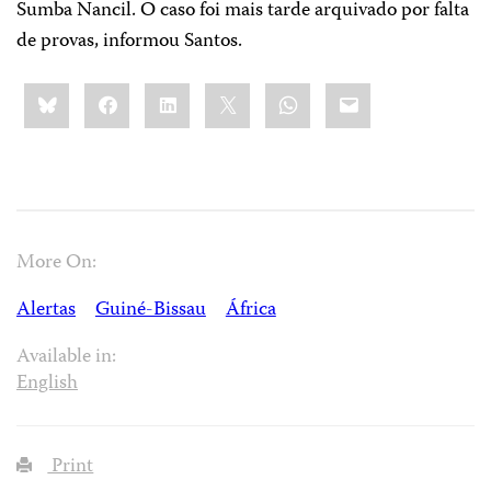
Sumba Nancil. O caso foi mais tarde arquivado por falta
de provas, informou Santos.
Share
Bluesky
Facebook
LinkedIn
X
WhatsApp
Email
this:
More On:
Alertas
Guiné-Bissau
África
Available in:
English
Print