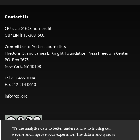
Contact Us
CPJ is a 501(c)3 non-profit.
Our EIN is 13-3081500.
Committee to Protect Journalists
The John S. and James L. Knight Foundation Press Freedom Center
P.O. Box 2675
New York, NY 10108
Tel 212-465-1004
Fax 212-214-0640
info@cpj.org
We use analytics data to better understand who is using our
website and improve your experience. The data is anonymous
Except where noted, text on this website is licensed under a
Creative