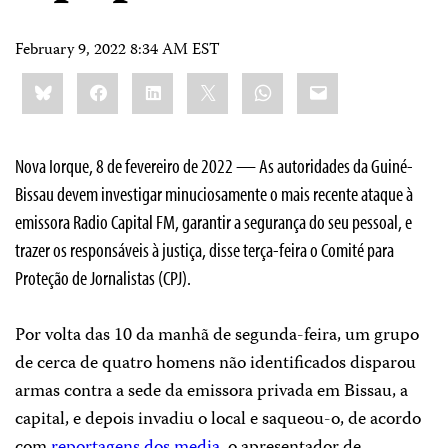
February 9, 2022 8:34 AM EST
Share
Bluesky
Facebook
LinkedIn
X
WhatsApp
Email
this:
Nova Iorque, 8 de fevereiro de 2022 — As autoridades da Guiné-
Bissau devem investigar minuciosamente o mais recente ataque à
emissora Radio Capital FM, garantir a segurança do seu pessoal, e
trazer os responsáveis à justiça, disse terça-feira o Comité para
Proteção de Jornalistas (CPJ).
Por volta das 10 da manhã de segunda-feira, um grupo
de cerca de quatro homens não identificados disparou
armas contra a sede da emissora privada em Bissau, a
capital, e depois invadiu o local e saqueou-o, de acordo
com
reportagens
dos media
, o apresentador de