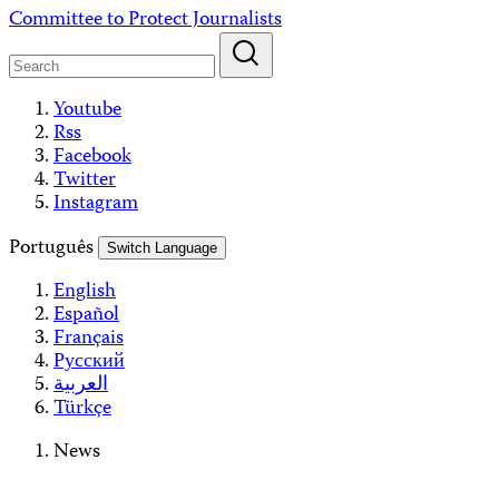
Skip
Committee to Protect Journalists
to
content
Youtube
Rss
Facebook
Twitter
Instagram
Português
Switch Language
English
Español
Français
Русский
العربية
Türkçe
News