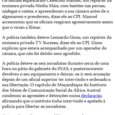
Os oficiais espancaram Celestino Manuel, um repórter da
emissora privada Media Mais, com bastões nas pernas,
nádegas e costas, e apreenderam a sua câmara antes de o
algemarem e prenderem, disse ele ao CPJ. Manuel
acrescentou que os oficiais reagiram agressivamente assim
que o viram a filmar.
A polícia também deteve Leonardo Gimo, um repórter da
emissora privada TV Sucesso, disse ele ao CPJ. Gimo
explicou que estava acompanhado por um operador de
câmara, que não foi detido nem agredido.
A polícia deteve os seis jornalistas durante cerca de uma
hora no pátio do gabinete do INAS, e posteriormente
devolveu o seu equipamento e deixou-os ir sem acusação
depois de um oficial superior ter intervindo e ordenado a
sua libertação. O capítulo de Moçambique do Instituto
dos Meios de Comunicação Social da África Austral
condenou as agressões e detenções numa
declaração
,
afirmando que o instituto tinha intervindo e apelado à
polícia para libertar os jornalistas.