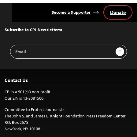
Donate
Become a Supporter
Back
to
Top
Subscribe to CPJ Newsletters:
Email
Sign Up
Address
Contact Us
CPJ is a 501(c)3 non-profit.
Our EIN is 13-3081500.
Committee to Protect Journalists
The John S. and James L. Knight Foundation Press Freedom Center
P.O. Box 2675
New York, NY 10108