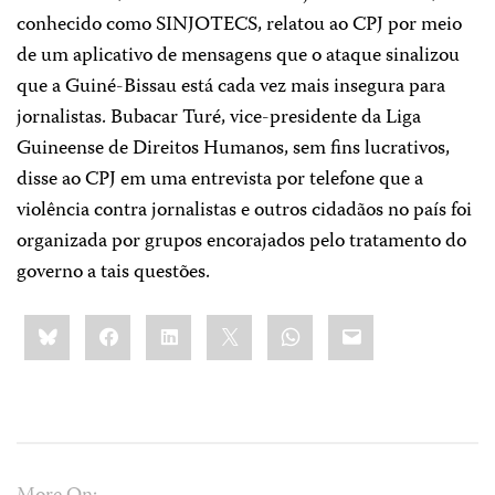
conhecido como SINJOTECS, relatou ao CPJ por meio
de um aplicativo de mensagens que o ataque sinalizou
que a Guiné-Bissau está cada vez mais insegura para
jornalistas. Bubacar Turé, vice-presidente da Liga
Guineense de Direitos Humanos, sem fins lucrativos,
disse ao CPJ em uma entrevista por telefone que a
violência contra jornalistas e outros cidadãos no país foi
organizada por grupos encorajados pelo tratamento do
governo a tais questões.
Share
Bluesky
Facebook
LinkedIn
X
WhatsApp
Email
this: