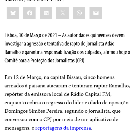
March 31, 2021 3:02 PM EDT
Share
Bluesky
Facebook
LinkedIn
X
WhatsApp
Email
this:
Lisboa, 30 de Março de 2021 – As autoridades guineenses devem
investigar a agressão e tentativa de rapto do jornalista Adão
Ramalho e garantir a responsabilização dos culpados, afirmou hoje o
Comité para a Proteção dos Jornalistas (CPJ).
Em 12 de Março, na capital Bissau, cinco homens
armados à paisana atacaram e tentaram raptar Ramalho,
repórter da emissora local de Rádio Capital FM,
enquanto cobria o regresso do líder exilado da oposição
Domingos Simões Pereira, segundo o jornalista, que
conversou com o CPJ por meio de um aplicativo de
mensagens, e
reportagens
da imprensa
.