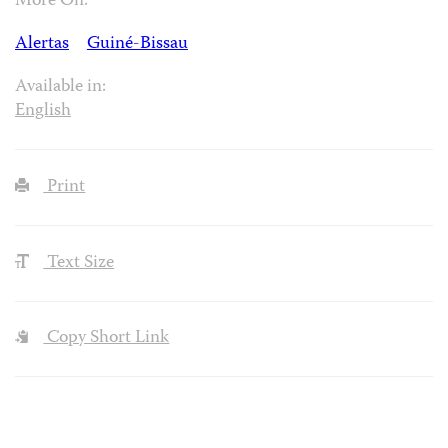
More On:
Alertas
Guiné-Bissau
Available in:
English
Print
Text Size
Copy Short Link