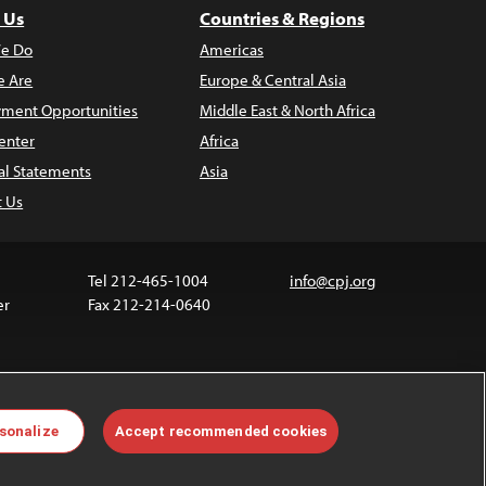
 Us
Countries & Regions
e Do
Americas
 Are
Europe & Central Asia
ment Opportunities
Middle East & North Africa
enter
Africa
al Statements
Asia
t Us
Tel 212-465-1004
info@cpj.org
er
Fax 212-214-0640
ia are not covered by the Creative Commons license.
sonalize
Accept recommended cookies
 about permissions, see our
FAQs
.