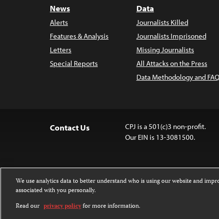
News
Data
Alerts
Journalists Killed
Features & Analysis
Journalists Imprisoned
Letters
Missing Journalists
Special Reports
All Attacks on the Press
Data Methodology and FAQ
CPJ is a 501(c)3 non-profit.
Contact Us
Our EIN is 13-3081500.
We use analytics data to better understand who is using our website and imp
associated with you personally.
Except where noted, text on this website 
Attribution-NonCommercial-NoDerivatives
Read our
privacy policy
for more information.