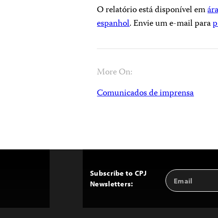
O relatório está disponível em
ár
espanhol
. Envie um e-mail para
p
More On:
Comunicados de imprensa
Subscribe to CPJ
Email
Back
Newsletters:
Address
to
Top