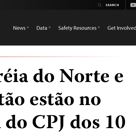
Yo
News
Data
Safety Resources
Get Involve
réia do Norte e
ão estão no
a do CPJ dos 10