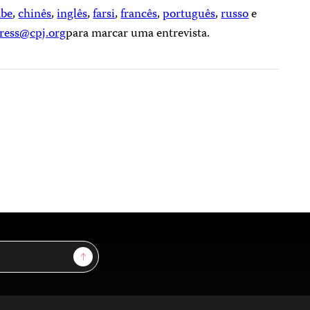
abe
,
chinês
,
inglês
,
farsi
,
francês
,
português
,
russo
e
ress@cpj.org
para marcar uma entrevista.
Sign Up