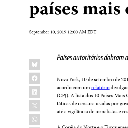
países mais
September 10, 2019 12:00 AM EDT
Países autoritários dobram 
Share
Bluesky
this:
Facebook
Nova York, 10 de setembro de 201
acordo com um
relatório
divulgad
LinkedIn
(CPJ). A lista dos 10 Países Mais
X
táticas de censura usadas por gove
até a vigilância de jornalistas e re
WhatsApp
A Coréia do Norte e o Turquemeni