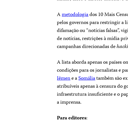
A
metodologia
dos 10 Mais Censur
pelos governos para restringir a l
difamação ou “notícias falsas”, vigi
de notícias, restrições à mídia p
campanhas direcionadas de
hack
A lista aborda apenas os países o
condições para os jornalistas e 
Iêmen
e a
Somália
também são ext
atribuíveis apenas à censura do go
infraestrutura insuficiente e o p
a imprensa.
Para editores
: