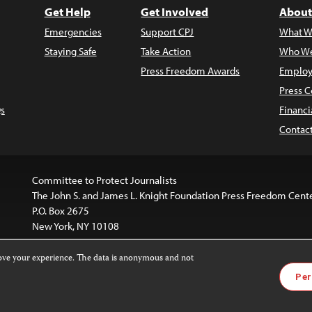
Get Help
Get Involved
About
Emergencies
Support CPJ
What W
Staying Safe
Take Action
Who We
Press Freedom Awards
Employ
Press C
s
Financi
Contac
Committee to Protect Journalists
The John S. and James L. Knight Foundation Press Freedom Cent
P.O. Box 2675
New York, NY 10108
rove your experience. The data is anonymous and not
is licensed under a
Creative Commons
Images and other med
Per
 4.0 International License
.
For more information