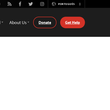
utube
Rss
Facebook
Twitter
Instagram
PORTUGUÊS
Switch
Language
d
About Us
Donate
Get Help