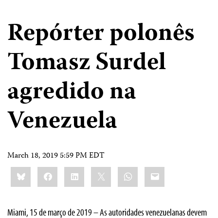
Repórter polonês
Tomasz Surdel
agredido na
Venezuela
March 18, 2019 5:59 PM EDT
Share
Bluesky
Facebook
LinkedIn
X
WhatsApp
Email
this:
Miami, 15 de março de 2019 – As autoridades venezuelanas devem