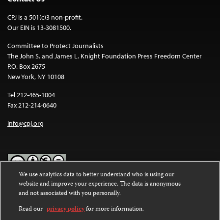
CPJ is a 501(c)3 non-profit.
Our EIN is 13-3081500.
Committee to Protect Journalists
The John S. and James L. Knight Foundation Press Freedom Center
P.O. Box 2675
New York, NY 10108
Tel 212-465-1004
Fax 212-214-0640
info@cpj.org
We use analytics data to better understand who is using our
website and improve your experience. The data is anonymous
Except where noted, text on this website is licensed under a
Creative
and not associated with you personally.
Commons Attribution-NonCommercial-NoDerivatives 4.0
International License
.
Read our
privacy policy
for more information.