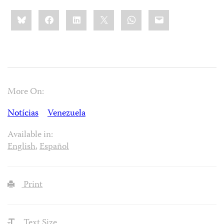
Share
Bluesky
Facebook
LinkedIn
X
WhatsApp
Email
this:
More On:
Notícias
Venezuela
Available in:
English
,
Español
Print
Text Size