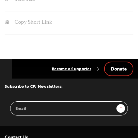
Copy Short Link
Donate
Become a Supporter
Back
to
Top
Subscribe to CPJ Newsletters:
Email
Sign Up
Address
Contact Us