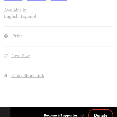
Available in:
English
,
Español
Print
Text Size
Copy Short Link
Donate
Become a Supporter