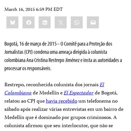
March 16, 2015 6:59 PM EDT
Share
Bluesky
Facebook
LinkedIn
X
WhatsApp
Email
this:
Bogotá, 16 de março de 2015– O Comitê para a Proteção dos
Jornalistas (CPJ) condena uma ameaça dirigida à colunista
colombiana Ana Cristina Restrepo Jiménez e insta as autoridades a
processar os responsáveis.
Restrepo, reconhecida colunista dos jornais
El
Colombiano
de Medellín e
El Espectador
de Bogotá,
relatou ao CPJ que
havia recebido
um telefonema no
sábado após realizar várias entrevistas em um bairro de
Medellín que é dominado por grupos criminosos. A
colunista afirmou que seu interlocutor, que não se