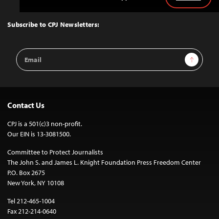
Back
to
Top
Subscribe to CPJ Newsletters:
Email
Sign Up
Address
Contact Us
CPJ is a 501(c)3 non-profit.
Our EIN is 13-3081500.
Committee to Protect Journalists
The John S. and James L. Knight Foundation Press Freedom Center
P.O. Box 2675
New York, NY 10108
Tel 212-465-1004
Fax 212-214-0640