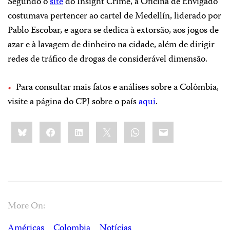
Segundo o
site
do Insight Crime, a Oficina de Envigado
costumava pertencer ao cartel de Medellín, liderado por
Pablo Escobar, e agora se dedica à extorsão, aos jogos de
azar e à lavagem de dinheiro na cidade, além de dirigir
redes de tráfico de drogas de considerável dimensão.
Para consultar mais fatos e análises sobre a Colômbia,
visite a página do CPJ sobre o país
aqui
.
Share
Bluesky
Facebook
LinkedIn
X
WhatsApp
Email
this:
More On:
Américas
Colombia
Notícias