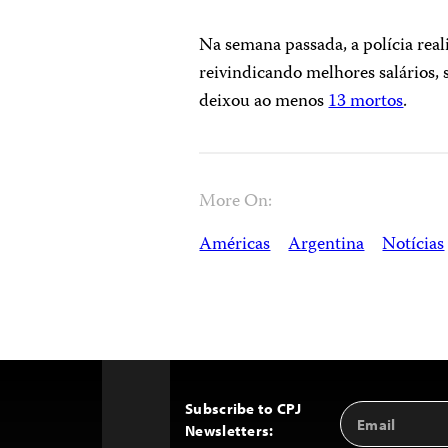
Na semana passada, a polícia real
reivindicando melhores salários,
deixou ao menos
13 mortos
.
More On:
Américas
Argentina
Notícias
Subscribe to CPJ
Email
Back
Newsletters:
Address