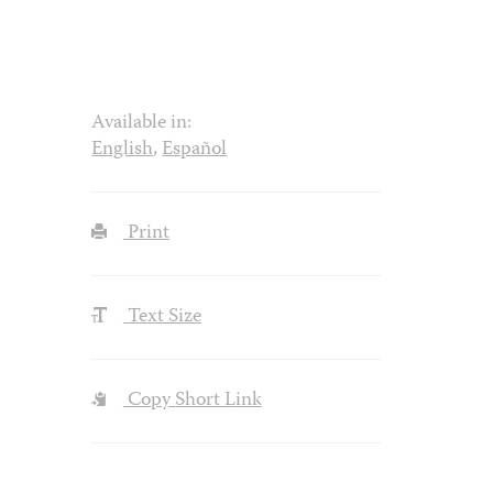
Available in:
English
,
Español
Print
Text Size
Copy Short Link