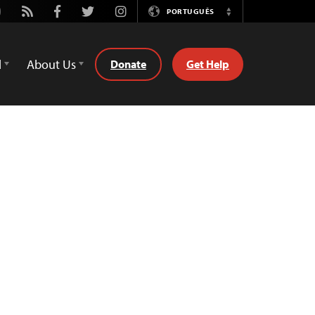
utube
Rss
Facebook
Twitter
Instagram
PORTUGUÊS
Switch
Language
d
About Us
Donate
Get Help