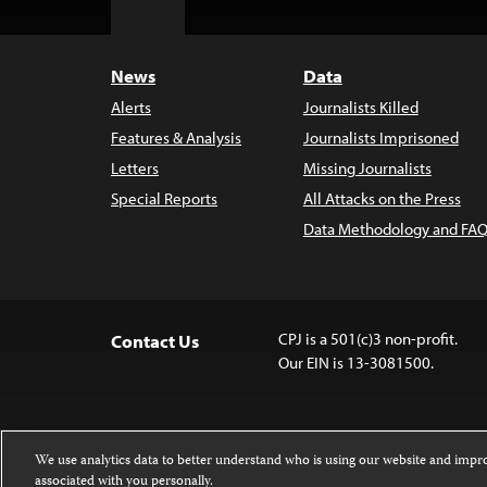
to
Top
News
Data
Alerts
Journalists Killed
Features & Analysis
Journalists Imprisoned
Letters
Missing Journalists
Special Reports
All Attacks on the Press
Data Methodology and FAQ
CPJ is a 501(c)3 non-profit.
Contact Us
Our EIN is 13-3081500.
We use analytics data to better understand who is using our website and imp
associated with you personally.