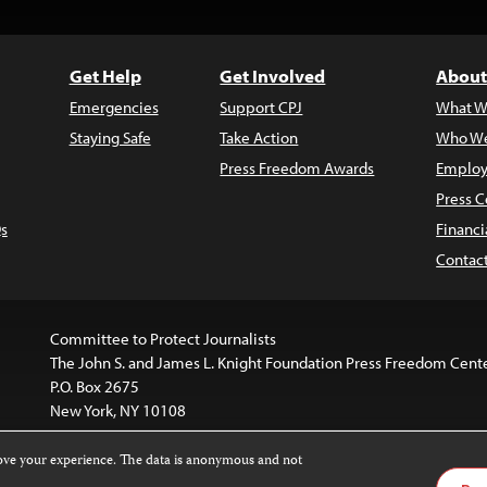
Get Help
Get Involved
About
Emergencies
Support CPJ
What W
Staying Safe
Take Action
Who We
Press Freedom Awards
Employ
Press C
s
Financi
Contac
Committee to Protect Journalists
The John S. and James L. Knight Foundation Press Freedom Cent
P.O. Box 2675
New York, NY 10108
rove your experience. The data is anonymous and not