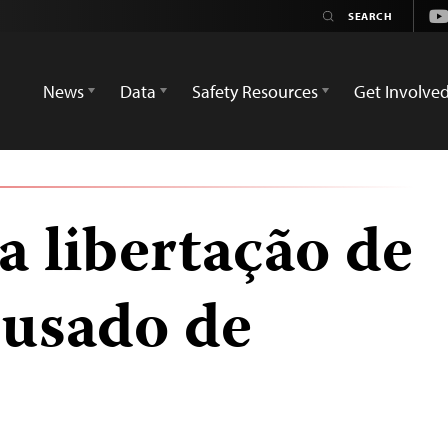
Yo
News
Data
Safety Resources
Get Involve
a libertação de
cusado de