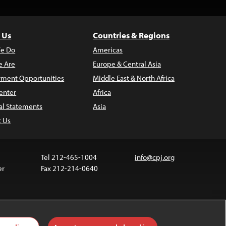
 Us
Countries & Regions
e Do
Americas
 Are
Europe & Central Asia
ment Opportunities
Middle East & North Africa
enter
Africa
al Statements
Asia
t Us
Tel 212-465-1004
info@cpj.org
er
Fax 212-214-0640