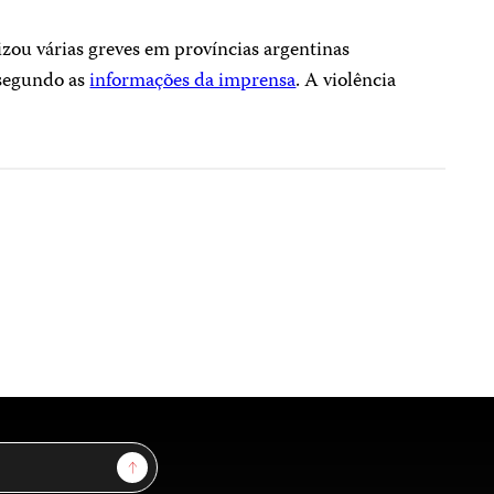
izou várias greves em províncias argentinas
 segundo as
informações da imprensa
. A violência
Sign Up