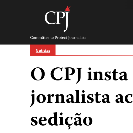
Skip
to
content
Committee
to
Protect
Journalists
Notícias
O CPJ insta 
jornalista a
sedição