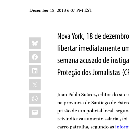
December 18, 2013 6:07 PM EST
Nova York, 18 de dezembr
Share
Bluesky
this:
libertar imediatamente um
Facebook
semana acusado de instigar
LinkedIn
Proteção dos Jornalistas (C
X
Juan Pablo Suárez, editor do site 
WhatsApp
na província de Santiago de Ester
Email
prisão de um policial local, segu
reivindicava aumento salarial, fo
carro patrulha, segundo as
infor