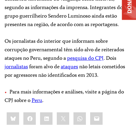
DONATE
segundo as informações da imprensa. Integrantes do
grupo guerrilheiro Sendero Luminoso ainda estão
presentes na região, de acordo com as reportagens.
Os jornalistas do interior que informam sobre
corrupção governamental têm sido alvo de reiterados
ataques no Peru, segundo a
pesquisa do CPJ
. Dois
jornalistas
foram alvo de
ataques
não letais cometidos
por agressores não identificados em 2013.
Para mais informações e análises, visite a página do
CPJ sobre o
Peru
.
Share
Bluesky
Facebook
LinkedIn
X
WhatsApp
Email
this: