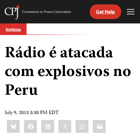
Get Help
Committee
Tog
to
Me
Skip
Protect
Notícias
to
Journalists
content
Rádio é atacada
itch
anguage
com explosivos no
Peru
July 9, 2013 3:30 PM EDT
Share
Bluesky
Facebook
LinkedIn
X
WhatsApp
Email
this: