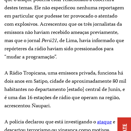
que o ataque poderia estar relacionado à cobertura
destes temas. Ele não especificou nenhuma reportagem
em particular que pudesse ter provocado o atentado
com explosivos. Acrescentou que os três jornalistas da
emissora não haviam recebido ameaças previamente,
mas que o jornal
Perú21
, de Lima, havia informado que
repórteres da rádio haviam sido pressionados para
“mudar a programação”.
A Rádio Tropicana, uma emissora privada, funciona há
dois anos em Satipo, cidade de aproximadamente 80 mil
habitantes no departamento [estado] central de Junín, e
é uma das 16 estações de rádio que operam na região,
acrescentou Ñaupari.
A polícia declarou que está investigando o
ataque
e
descartou terrorismo ou vingança como motivos,