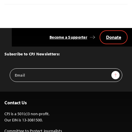
Donate
Become a Supporter
Back
to
Top
Subscribe to CPJ Newsletters:
Email
Sign Up
Address
Contact Us
CPJ is a 501(c)3 non-profit.
Our EIN is 13-3081500.
Committee to Protect Journalists