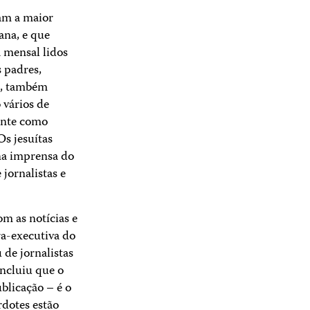
am a maior
ana, e que
 mensal lidos
s padres,
s, também
 vários de
ente como
Os jesuítas
na imprensa do
 jornalistas e
om as notícias e
ra-executiva do
de jornalistas
oncluiu que o
ublicação – é o
rdotes estão