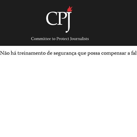
Skip
to
content
Committee
to
Protect
Journalists
Não há treinamento de segurança que possa compensar a falt