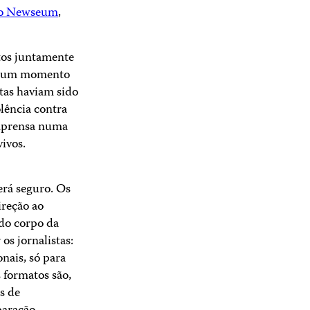
 no Newseum
,
tos juntamente
 em um momento
stas haviam sido
lência contra
imprensa numa
vivos.
erá seguro. Os
ireção ao
 do corpo da
os jornalistas:
onais, só para
 formatos são,
s de