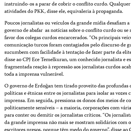
instruindo-os a parar de cobrir o conflito curdo. Qualquer 
atividades do PKK, disse ele, equivaleria à propaganda.
Poucos jornalistas ou veículos da grande mídia desafiam a 
governo de abafar as notícias sobre o conflito curdo ou s
favor dos colegas curdos encarcerados. “Os principais veíc
comunicação turcos foram contagiados pelo discurso de g
sucumbem com facilidade à tentação de fazer parte da elit
disse ao CPJ Ece Temelkuran, um conhecido jornalista e es
fragmentada reação à repressão aos jornalistas curdos ac
toda a imprensa vulnerável.
O governo de Erdoğan tem tirado proveito das profundas d
políticas e étnicas entre os jornalistas para isolar as vozes c
imprensa. Em seguida, pressiona os donos dos meios de 
politicamente sensíveis – a maioria, corporações com vári
para conter ou demitir os jornalistas críticos. “Os jornalist
da grande imprensa não mais se mostram solidários com os
escritores presos, porque têm medo do governo”, disse ao