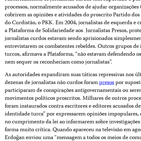
processos, normalmente acusados de ajudar organizações t
cobrirem as opiniões e atividades do proscrito Partido do
do Curdistão, o PKK. Em 2004, jornalistas de esquerda e
a Plataforma de Solidariedade aos Jornalistas Presos, prot
jornalistas curdos estavam sendo aprisionados simplesme
entrevistarem os combatentes rebeldes. Outros grupos de
turcos, afirmava a Plataforma, “não estavam defendendo os 
nem sequer os reconheciam como jornalistas”.
As autoridades expandiram suas táticas repressivas nos úl
dezenas de jornalistas não curdos foram
presos
por supos
participaram de conspirações antigovernamentais ou se
movimentos políticos proscritos. Milhares de outros proce
foram instaurados contra escritores e editores acusados ​​de
identidade turca” por expressarem opiniões impopulares, 
no cumprimento da lei ao informarem sobre investigações
forma muito crítica. Quando apareceu na televisão em ago
Erdoğan enviou uma “mensagem a todos os meios de com