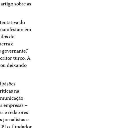
artigo sobre as
tentativa do
e manifestam em
ulos de
uerra e
e governante,”
critor turco. A
abou deixando
ivisões
ríticas na
comunicação
as empresas –
as e redatores
 jornalistas e
 CPJ o fundador