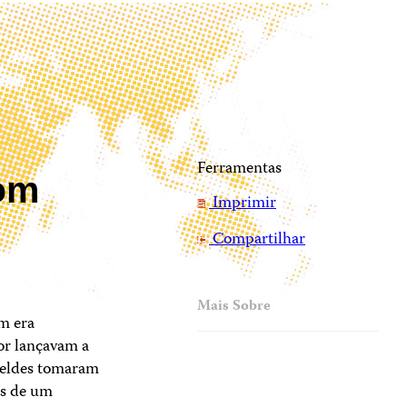
:
Ferramentas
om
Imprimir
Compartilhar
Mais Sobre
m era
or lançavam a
ebeldes tomaram
os de um