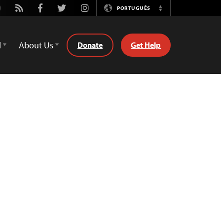
utube
Rss
Facebook
Twitter
Instagram
PORTUGUÊS
Switch
Language
d
About Us
Donate
Get Help