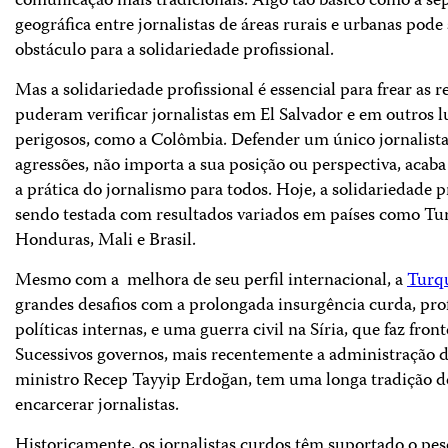
comunicação mais tradicionais. Algo tão básico como a se
geográfica entre jornalistas de áreas rurais e urbanas pode
obstáculo para a solidariedade profissional.
Mas a solidariedade profissional é essencial para frear as r
puderam verificar jornalistas em El Salvador e em outros l
perigosos, como a Colômbia. Defender um único jornalista
agressões, não importa a sua posição ou perspectiva, acab
a prática do jornalismo para todos. Hoje, a solidariedade pr
sendo testada com resultados variados em países como Tu
Honduras, Mali e Brasil.
Mesmo com a melhora de seu perfil internacional, a
Turq
grandes desafios com a prolongada insurgência curda, pro
políticas internas, e uma guerra civil na Síria, que faz fron
Sucessivos governos, mais recentemente a administração 
ministro Recep Tayyip Erdoğan, tem uma longa tradição d
encarcerar jornalistas.
Historicamente, os jornalistas curdos têm suportado o pes