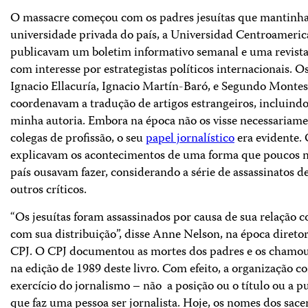
O massacre começou com os padres jesuítas que mantinh
universidade privada do país, a Universidad Centroameric
publicavam um boletim informativo semanal e uma revista
com interesse por estrategistas políticos internacionais. O
Ignacio Ellacuría, Ignacio Martín-Baró, e Segundo Monte
coordenavam a tradução de artigos estrangeiros, incluindo
minha autoria. Embora na época não os visse necessariam
colegas de profissão, o seu
papel jornalístico
era evidente. 
explicavam os acontecimentos de uma forma que poucos 
país ousavam fazer, considerando a série de assassinatos de
outros críticos.
“Os jesuítas foram assassinados por causa de sua relação c
com sua distribuição”, disse Anne Nelson, na época direto
CPJ. O CPJ documentou as mortes dos padres e os chamou 
na edição de 1989 deste livro. Com efeito, a organização c
exercício do jornalismo – não a posição ou o título ou a p
que faz uma pessoa ser jornalista. Hoje, os nomes dos sace