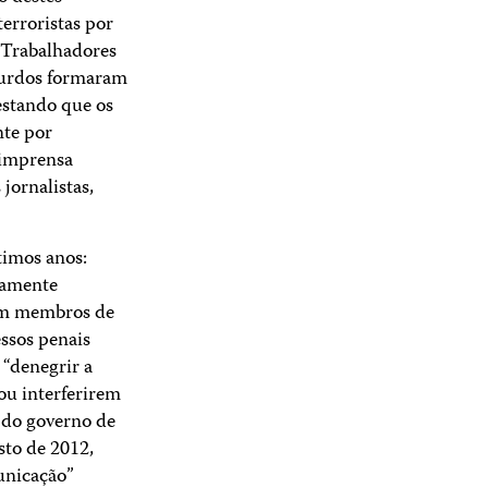
erroristas por
s Trabalhadores
 curdos formaram
estando que os
nte por
 imprensa
jornalistas,
timos anos:
tamente
rem membros de
ssos penais
 “denegrir a
ou interferirem
 do governo de
sto de 2012,
unicação”