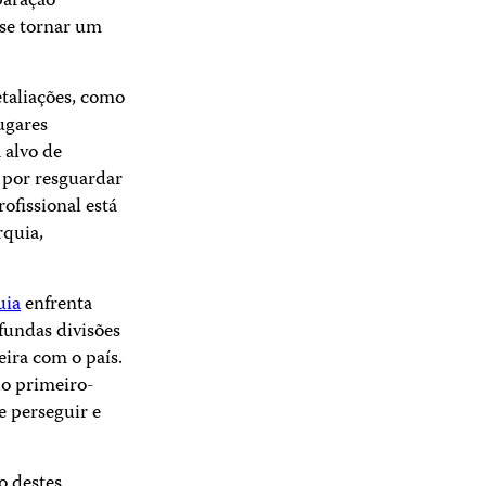
paração
 se tornar um
etaliações, como
ugares
 alvo de
a por resguardar
ofissional está
rquia,
uia
enfrenta
fundas divisões
teira com o país.
do primeiro-
e perseguir e
o destes