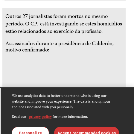
Outros 27 jornalistas foram mortos no mesmo
período. O CPJ está investigando se estes homicídios
estão relacionados ao exercício da profissão.
Assassinados durante a presidência de Calderón,
motivo confirmado:
We use analytics data to better understand who is using our
website and improve your experience. The data is anonymous
Com pelo menos 15 assassinatos não resolvidos
and not associated with you personally.
durante a última década, o México é a oitava pior
Read our
privacy policy
for more information.
nação no combate à violência letal contra a
imprensa, segundo o
Índice de Impunidade
do CPJ,
Personalize
Accept recommended cookies