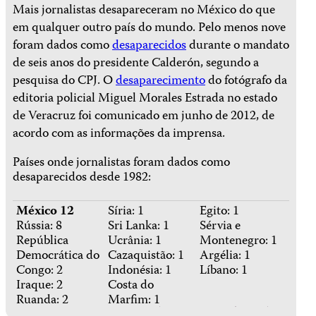
Mais jornalistas desapareceram no México do que
em qualquer outro país do mundo. Pelo menos nove
foram dados como
desaparecidos
durante o mandato
de seis anos do presidente Calderón, segundo a
pesquisa do CPJ. O
desaparecimento
do fotógrafo da
editoria policial Miguel Morales Estrada no estado
de Veracruz foi comunicado em junho de 2012, de
acordo com as informações da imprensa.
Países onde jornalistas foram dados como
desaparecidos desde 1982:
México 12
Síria: 1
Egito: 1
Rússia: 8
Sri Lanka: 1
Sérvia e
República
Ucrânia: 1
Montenegro: 1
Democrática do
Cazaquistão: 1
Argélia: 1
Congo: 2
Indonésia: 1
Líbano: 1
Iraque: 2
Costa do
Ruanda: 2
Marfim: 1