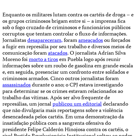
Enquanto os militares lutam contra os cartéis de droga – e
os grupos criminosos brigam entre si – a imprensa fica
sob o fogo cruzado de criminosos e funcionários públicos
corruptos que tentam controlar o fluxo de informações.
Jornalistas
desapareceram,
foram
ameaçados
ou forçados
a fugir em represália por seu trabalho e diversos meios de
comunicação foram
atacados
. O jornalista Adrían Silva
Moreno foi
morto a tiros
em Puebla logo após reunir
informações sobre um roubo de gasolina em grande escala
e, em seguida, presenciar um confronto entre soldados e
criminosos armados. Cinco outros jornalistas foram
assassinados
durante o ano; o CPJ estava investigando
para determinar se os crimes estavam relacionados ao
trabalho das vítimas. Após ser alvo frequente de
represálias, um jornal
publicou um editorial
declarando
que não divulgaria mais reportagens sobre a violência
desencadeada pelos cartéis. Em uma demonstração da
insatisfação pública com a sangrenta ofensiva do
presidente Felipe Calderón Hinojosa contra os cartéis, o