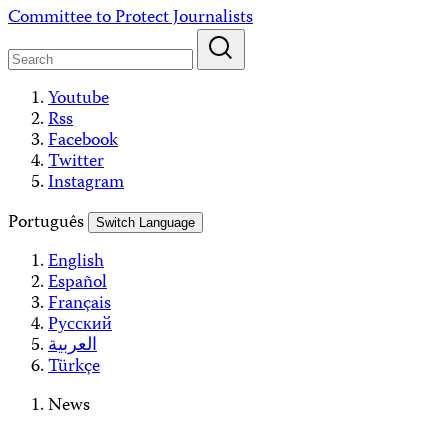
Skip
Committee to Protect Journalists
to
content
Youtube
Rss
Facebook
Twitter
Instagram
Português
Switch Language
English
Español
Français
Русский
العربية
Türkçe
News