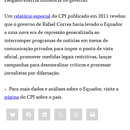
Delgado exercia influência no governo.
Um
relatório especial
do CPJ publicado em 2011 revelou
que o governo de Rafael Correa havia levado o Equador
a uma nova era de repressão generalizada ao
interromper programas de notícias em meios de
comunicação privados para impor o ponto de vista
oficial, promover medidas legais restritivas, lançar
campanhas para desmoralizar críticos e processar
jornalistas por difamação.
Para mais dados e análises sobre o Equador, visite a
página
do CPJ sobre o país.
Share
Bluesky
Facebook
LinkedIn
X
WhatsApp
Email
this: