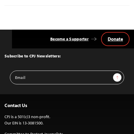
Donate
Become a Supporter
Back
to
Top
Subscribe to CPJ Newsletters:
Email
Sign Up
Address
Contact Us
CPJ is a 501(c)3 non-profit.
Our EIN is 13-3081500.
Committee to Protect Journalists