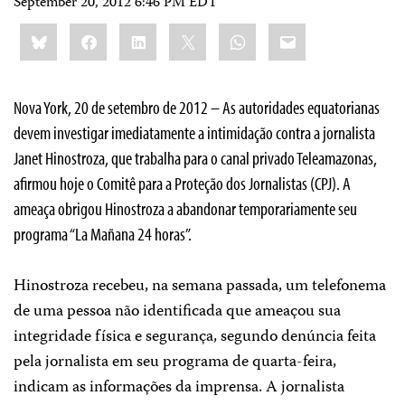
September 20, 2012 6:46 PM EDT
Share
Bluesky
Facebook
LinkedIn
X
WhatsApp
Email
this:
Nova York, 20 de setembro de 2012 – As autoridades equatorianas
devem investigar imediatamente a intimidação contra a jornalista
Janet Hinostroza, que trabalha para o canal privado Teleamazonas,
afirmou hoje o Comitê para a Proteção dos Jornalistas (CPJ). A
ameaça obrigou Hinostroza a abandonar temporariamente seu
programa “La Mañana 24 horas”.
Hinostroza recebeu, na semana passada, um telefonema
de uma pessoa não identificada que ameaçou sua
integridade física e segurança, segundo denúncia feita
pela jornalista em seu programa de quarta-feira,
indicam as informações da imprensa. A jornalista