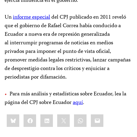
ejercía influencia en el gobierno.
Un
informe especial
del CPJ publicado en 2011 reveló
que el gobierno de Rafael Correa había conducido a
Ecuador a nueva era de represión generalizada
al interrumpir programas de noticias en medios
privados para imponer el punto de vista oficial,
promover medidas legales restrictivas, lanzar campañas
de desprestigio contra los críticos y enjuiciar a
periodistas por difamación.
Para más análisis y estadísticas sobre Ecuador, lea la
página del CPJ sobre Ecuador
aquí
.
Share
Bluesky
Facebook
LinkedIn
X
WhatsApp
Email
this: