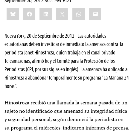
September 20, 2012 5:24 PM EDT
Share
Bluesky
Facebook
LinkedIn
X
WhatsApp
Email
this:
Nueva York, 20 de Septiembre de 2012–Las autoridades
ecuatorianas deben investigar de inmediato la amenaza contra la
periodista Janet Hinostroza, quien trabaja en el canal privado
Teleamazonas, afirmó hoy el Comité para la Protección de los
Periodistas (CPJ, por sus siglas en inglés). La amenaza ha obligado a
Hinostroza a abandonar temporalmente su programa “La Mañana 24
horas”.
Hinostroza recibió una llamada la semana pasada de un
sujeto no identificado que amenazó su integridad física
y seguridad personal, según denunció la periodista en
su programa el miércoles, indicaron informes de prensa.