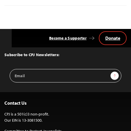
Donate
Become a Supporter
Back
to
Top
Subscribe to CPJ Newsletters:
Email
Sign Up
Address
Contact Us
CPJ is a 501(c)3 non-profit.
Our EIN is 13-3081500.
Committee to Protect Journalists