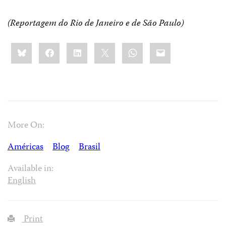
(Reportagem do Rio de Janeiro e de São Paulo)
Share
Bluesky
Facebook
LinkedIn
X
WhatsApp
Email
this:
More On:
Américas
Blog
Brasil
Available in:
English
Print