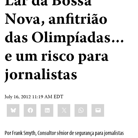
Lar da Bossa
Nova, anfitrião
das Olimpíadas…
e um risco para
jornalistas
July 16, 2012 11:19 AM EDT
Share
Bluesky
Facebook
LinkedIn
X
WhatsApp
Email
this:
Por Frank Smyth, Consultor sênior de segurança para jornalistas