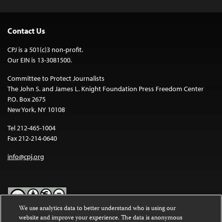
Contact Us
CPJ is a 501(c)3 non-profit.
Our EIN is 13-3081500.
Committee to Protect Journalists
The John S. and James L. Knight Foundation Press Freedom Center
P.O. Box 2675
New York, NY 10108
Tel 212-465-1004
Fax 212-214-0640
info@cpj.org
We use analytics data to better understand who is using our
website and improve your experience. The data is anonymous
Except where noted, text on this website is licensed under a
Creative