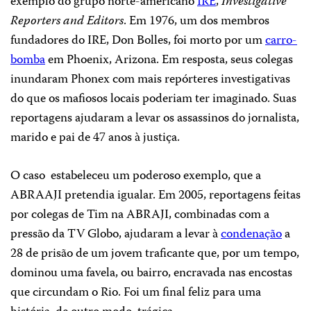
exemplo do grupo norte-americano
IRE
,
Investigative
Reporters and Editors
. Em 1976, um dos membros
fundadores do IRE, Don Bolles, foi morto por um
carro-
bomba
em Phoenix, Arizona. Em resposta, seus colegas
inundaram Phonex com mais repórteres investigativas
do que os mafiosos locais poderiam ter imaginado. Suas
reportagens ajudaram a levar os assassinos do jornalista,
marido e pai de 47 anos à justiça.
O caso
estabeleceu um poderoso exemplo, que a
ABRAAJI pretendia igualar. Em 2005, reportagens feitas
por colegas de Tim na ABRAJI, combinadas com a
pressão da TV Globo, ajudaram a levar à
condenação
a
28 de prisão de um jovem traficante que, por um tempo,
dominou uma favela, ou bairro, encravada nas encostas
que circundam o Rio. Foi um final feliz para uma