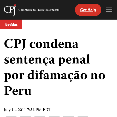
Get Help
Committee
Tog
to
Me
Skip
Protect
Notícias
to
Journalists
content
CPJ condena
itch
anguage
sentença penal
por difamação no
Peru
July 14, 2011 7:34 PM EDT
Share