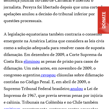
sentença judicial no caso de Carrascal e libertou o
jornalista. Pereyra foi libertado depois que uma corte de
apelações anulou a decisão do tribunal inferior por
DONATE
questões processuais.
A legislação equatoriana também contraria o consenso
emergente na América Latina que considera as leis civis
como a solução adequada para resolver casos de suposta
difamação. Em dezembro de 2009, a Corte Suprema da
Costa Rica
eliminou
as penas de prisão para casos de
difamação. Um mês antes, em novembro de 2009, o
congresso argentino
revogou
cláusulas sobre difamação
contidas no Código Penal. E, em abril de 2009, o
Supremo Tribunal Federal brasileiro
anulou
a Lei de
Imprensa de 1967, que previa severas penas por injúria
e calúnia. Tribunais na Colômbia e no Chile também