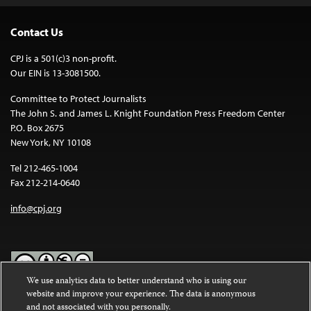
Contact Us
CPJ is a 501(c)3 non-profit.
Our EIN is 13-3081500.
Committee to Protect Journalists
The John S. and James L. Knight Foundation Press Freedom Center
P.O. Box 2675
New York, NY 10108
Tel 212-465-1004
Fax 212-214-0640
info@cpj.org
We use analytics data to better understand who is using our
website and improve your experience. The data is anonymous
Except where noted, text on this website is licensed under a
Creative
and not associated with you personally.