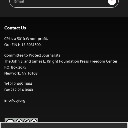
Address
Contact Us
CPJ is a 501(c)3 non-profit.
Our EIN is 13-3081500.
Committee to Protect Journalists
The John S. and James L. Knight Foundation Press Freedom Center
P.O. Box 2675
New York, NY 10108
Tel 212-465-1004
Fax 212-214-0640
info@cpj.org