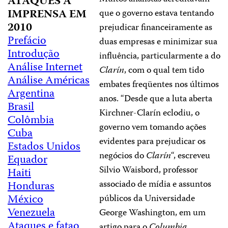
ATAQUES À
IMPRENSA EM
que o governo estava tentando
2010
prejudicar financeiramente as
Prefácio
duas empresas e minimizar sua
Introdução
influência, particularmente a do
Análise Internet
Clarín
, com o qual tem tido
Análise Américas
embates freqüentes nos últimos
Argentina
anos. “Desde que a luta aberta
Brasil
Kirchner-Clarín eclodiu, o
Colômbia
governo vem tomando ações
Cuba
evidentes para prejudicar os
Estados Unidos
negócios do
Clarín
“, escreveu
Equador
Silvio Waisbord, professor
Haiti
associado de mídia e assuntos
Honduras
México
públicos da Universidade
Venezuela
George Washington, em um
Ataques e fatao
artigo para o
Columbia