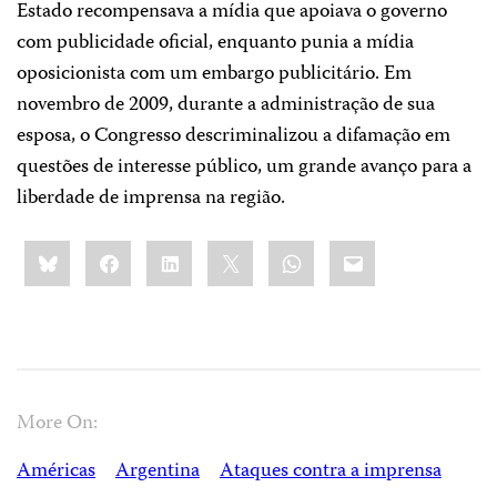
Estado recompensava a mídia que apoiava o governo
com publicidade oficial, enquanto punia a mídia
oposicionista com um embargo publicitário. Em
novembro de 2009, durante a administração de sua
esposa, o Congresso descriminalizou a difamação em
questões de interesse público, um grande avanço para a
liberdade de imprensa na região.
Share
Bluesky
Facebook
LinkedIn
X
WhatsApp
Email
this:
More On:
Américas
Argentina
Ataques contra a imprensa