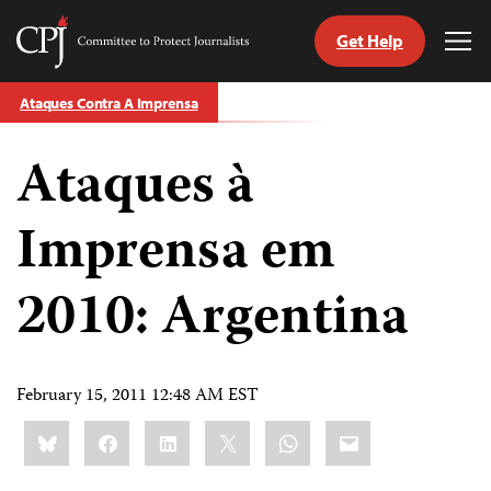
Get Help
Committee
Tog
to
Me
Skip
Protect
Ataques Contra A Imprensa
to
Journalists
content
Ataques à
itch
anguage
Imprensa em
2010: Argentina
February 15, 2011 12:48 AM EST
Share
Bluesky
Facebook
LinkedIn
X
WhatsApp
Email
this: