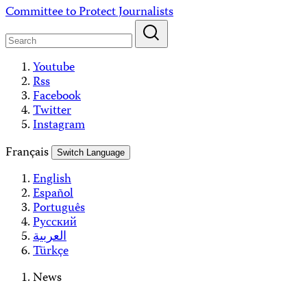
Skip
Committee to Protect Journalists
to
content
Youtube
Rss
Facebook
Twitter
Instagram
Français
Switch Language
English
Español
Português
Русский
العربية
Türkçe
News