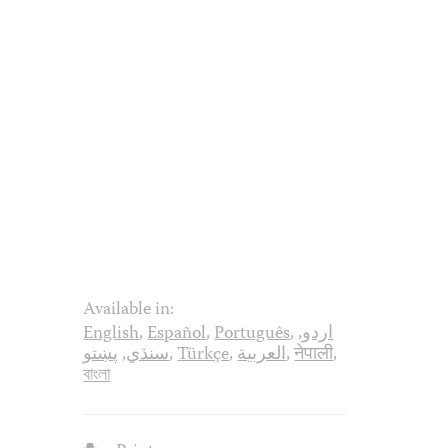
Available in:
English
,
Español
,
Português
,
,
اردو
پښتو
,
سنڌي
,
Türkçe
,
العربية
,
नेपाली
,
বাংলা