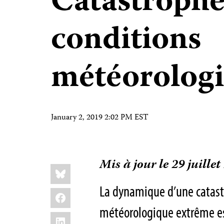
Catastrophes
conditions
météorologi
January 2, 2019 2:02 PM EST
Mis à jour le 29 juillet
Share
Bluesky
this:
La dynamique d’une catast
Facebook
météorologique extrême es
LinkedIn