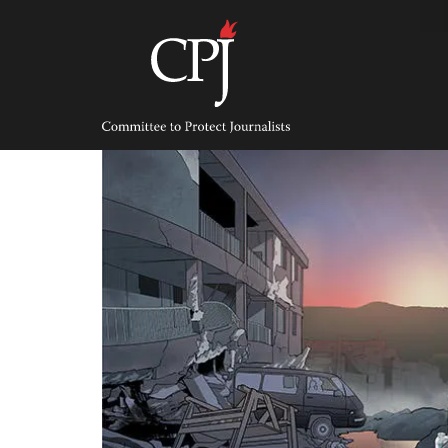
Skip
to
content
Committee
to
Protect
Journalists