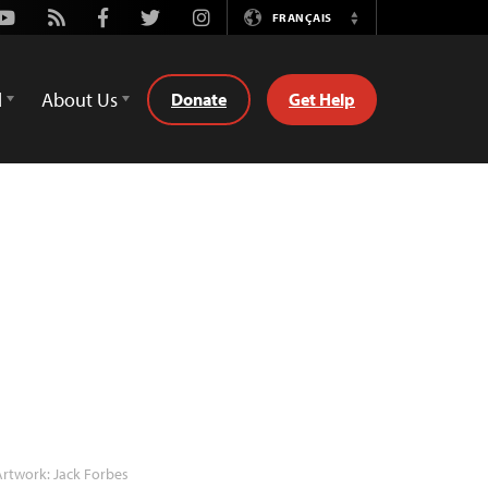
Youtube
Rss
Facebook
Twitter
Instagram
FRANÇAIS
Switch
Language
d
About Us
Donate
Get Help
rtwork: Jack Forbes