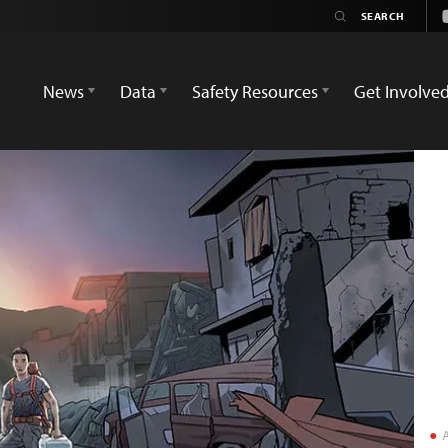
News
Data
Safety Resources
Get Involve
A