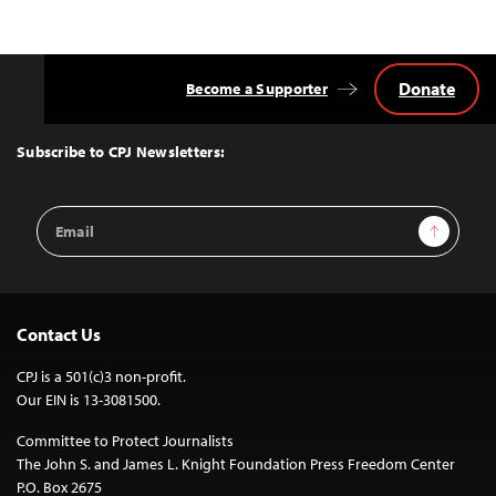
Donate
Become a Supporter
Back
to
Top
Subscribe to CPJ Newsletters:
Email
Sign Up
Address
Contact Us
CPJ is a 501(c)3 non-profit.
Our EIN is 13-3081500.
Committee to Protect Journalists
The John S. and James L. Knight Foundation Press Freedom Center
P.O. Box 2675