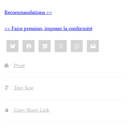
Recommandations >>
<< Faire pression, imposer la conformité
Share
Bluesky
Facebook
LinkedIn
X
WhatsApp
Email
this:
Print
Text Size
Copy Short Link