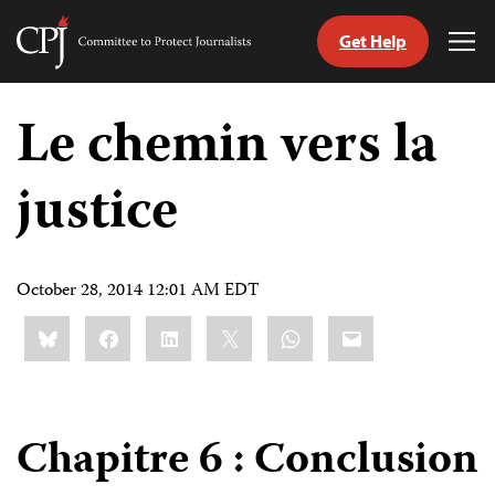
Get Help
Committee
Tog
to
Me
Skip
Protect
to
Le chemin vers la
Journalists
content
justice
tch
nguage
October 28, 2014 12:01 AM EDT
Share
Bluesky
Facebook
LinkedIn
X
WhatsApp
Email
this:
Chapitre 6 : Conclusion