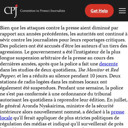
Get Help
Committee
To
to
Me
Skip
Protect
Bien que les attaques contre la presse aient diminué par
to
Journalists
rapport aux années précédentes, les autorités ont continué à
content
sévir contre les journalistes pour leurs reportages critiques.
Des policiers ont été accusés d’être les auteurs d’un tiers des
tch
agressions. Le gouvernement a été l’instigateur de la plus
nguage
longue suspension arbitraire de la presse au cours des
dernières années, après que la police a fait une
descente
dans les studios de deux quotidiens,
The Monitor
et
Red
Pepper,
et les a réduits au silence pendant 10 jours. Deux
stations de radio logées dans les mêmes locaux ont
également été suspendues. Pendant une semaine, la police
ne s’est pas conformée à une ordonnance du tribunal
autorisant les quotidiens à reprendre leur édition. En juillet,
le général Aronda Nyakairima, ministre de la sécurité
intérieure alors nouvellement nommé, a déclaré à la
presse
locale
qu’il ferait appliquer de plus strictes politiques de
régulation des médias et indiqué qu’il surveillerait de près