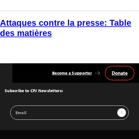
Attaques contre la presse: Table
des matières
Donate
Become a Supporter
Back
to
Top
Subscribe to CPJ Newsletters:
Email
Sign Up
Address