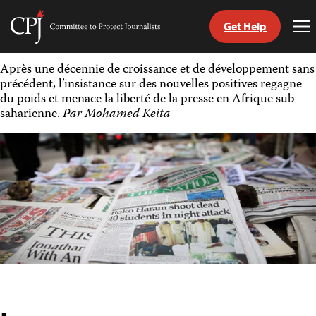
Get Help
Committee
To
to
Me
Skip
Protect
Après une décennie de croissance et de développement sans
to
Journalists
précédent, l’insistance sur des nouvelles positives regagne
content
du poids et menace la liberté de la presse en Afrique sub-
saharienne.
Par Mohamed Keita
tch
nguage