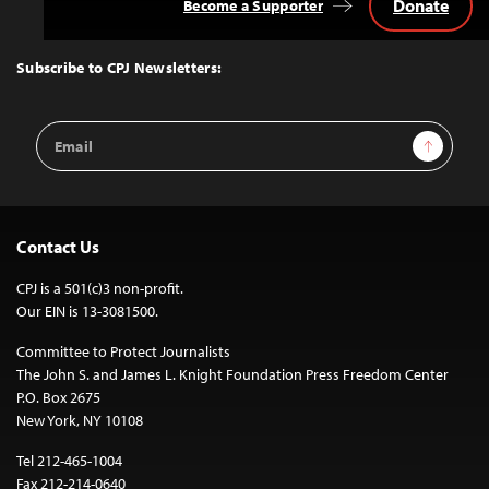
Donate
Become a Supporter
Back
to
Top
Subscribe to CPJ Newsletters:
Email
Sign Up
Address
Contact Us
CPJ is a 501(c)3 non-profit.
Our EIN is 13-3081500.
Committee to Protect Journalists
The John S. and James L. Knight Foundation Press Freedom Center
P.O. Box 2675
New York, NY 10108
Tel 212-465-1004
Fax 212-214-0640