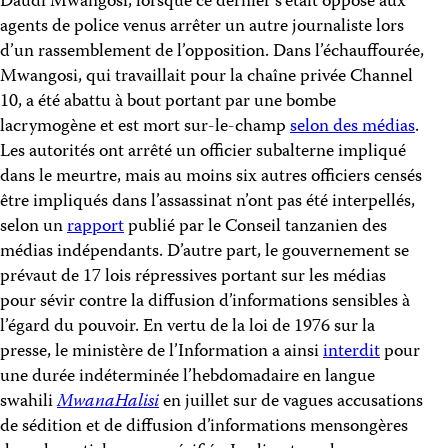
Daudi Mwangosi, lorsque ce dernier s’était opposé aux
agents de police venus arrêter un autre journaliste lors
d’un rassemblement de l’opposition. Dans l’échauffourée,
Mwangosi, qui travaillait pour la chaîne privée Channel
10, a été abattu à bout portant par une bombe
lacrymogène et est mort sur-le-champ
selon des médias
.
Les autorités ont arrêté un officier subalterne impliqué
dans le meurtre, mais au moins six autres officiers censés
être impliqués dans l’assassinat n’ont pas été interpellés,
selon un
rapport
publié par le Conseil tanzanien des
médias indépendants. D’autre part, le gouvernement se
prévaut de 17 lois répressives portant sur les médias
pour sévir contre la diffusion d’informations sensibles à
l’égard du pouvoir. En vertu de la loi de 1976 sur la
presse, le ministère de l’Information a ainsi
interdit
pour
une durée indéterminée l’hebdomadaire en langue
swahili
MwanaHalisi
en juillet sur de vagues accusations
de sédition et de diffusion d’informations mensongères