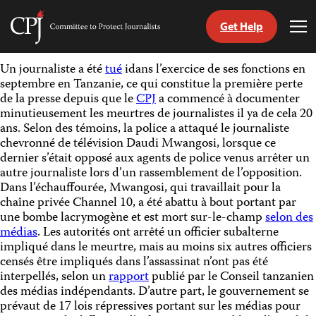
Get Help
Committee
Tog
to
Me
Skip
Protect
Un journaliste a été
tué
idans l’exercice de ses fonctions en
to
Journalists
septembre en Tanzanie, ce qui constitue la première perte
content
de la presse depuis que le
CPJ
a commencé à documenter
minutieusement les meurtres de journalistes il ya de cela 20
tch
ans. Selon des témoins, la police a attaqué le journaliste
nguage
chevronné de télévision Daudi Mwangosi, lorsque ce
dernier s’était opposé aux agents de police venus arrêter un
autre journaliste lors d’un rassemblement de l’opposition.
Dans l’échauffourée, Mwangosi, qui travaillait pour la
chaîne privée Channel 10, a été abattu à bout portant par
une bombe lacrymogène et est mort sur-le-champ
selon des
médias
. Les autorités ont arrêté un officier subalterne
impliqué dans le meurtre, mais au moins six autres officiers
censés être impliqués dans l’assassinat n’ont pas été
interpellés, selon un
rapport
publié par le Conseil tanzanien
des médias indépendants. D’autre part, le gouvernement se
prévaut de 17 lois répressives portant sur les médias pour