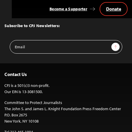
Donate
Become a Supporter
Back
to
Top
Subscribe to CPJ Newsletters:
Email
Sign Up
Address
Contact Us
CPJ is a 501(c)3 non-profit.
Our EIN is 13-3081500.
Committee to Protect Journalists
The John S. and James L. Knight Foundation Press Freedom Center
P.O. Box 2675
New York, NY 10108
Tel 212-465-1004