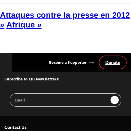
Attaques contre la presse en 2012
»
Afrique »
Donate
Become a Supporter
Back
to
Top
Subscribe to CPJ Newsletters:
Email
Sign Up
Address
Contact Us