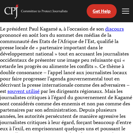
Get Help
Committee
Tog
to
Me
Skip
Protect
Le président Paul Kagamé a, à l’occasion de son
discours
to
Journalists
prononcé en août lors du sommet des médias de la
content
communauté des Etats de l’Afrique de l’Est, qualifié la
presse locale de « partenaire important dans le
tch
développement national » tout en accusant les journalistes
nguage
occidentaux de présenter une image peu reluisante qui «
retarde les progrès ou alimente les conflits ». Ce thème à
double consonance – l’appel lancé aux journalistes locaux
pour faire progresser l’agenda gouvernemental tout en
décrivant la presse internationale comme des adversaires –
est
souvent utilisé
par les dirigeants régionaux. Mais les
journalistes critiques à l’égard du gouvernement de Kagamé
sont considérés comme des ennemis et non pas comme des
partenaires par son administration. Depuis plusieurs
années, les autorités persécutent de manière agressive les
journalistes critiques à leur égard, forçant beaucoup d’entre
eux à l’exil, en emprisonnant quelques uns et poussant le