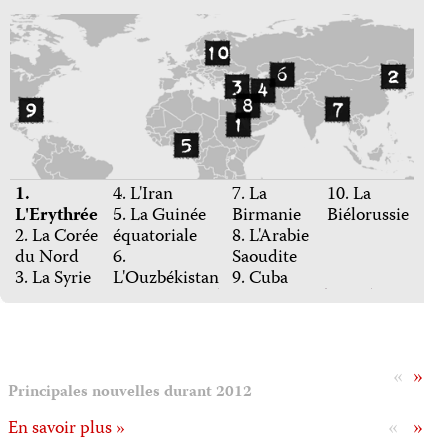
1.
4. L'Iran
7. La
10. La
L'Erythrée
5. La Guinée
Birmanie
Biélorussie
2. La Corée
équatoriale
8. L'Arabie
du Nord
6.
Saoudite
3. La Syrie
L'Ouzbékistan
9. Cuba
«
»
Principales nouvelles durant 2012
«
»
En savoir plus »