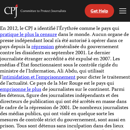
Get Help
Committee
Tog
to
Me
Skip
Protect
En 2012, le CPJ a identifié l’Érythrée comme le pays qui
to
Journalists
pratique le plus la censure
dans le monde. Aucun organe de
content
presse indépendant local n’a été autorisé à opérer dans ce
pays depuis la
répression
généralisée du gouvernement
tch
contre les dissidents en septembre 2001. Le dernier
nguage
journaliste étranger accrédité a été expulsé en 2007. Les
médias d’État fonctionnaient sous le contrôle rigide du
ministre de l’Information, Ali Abdu, qui utilisait
l’
intimidation et l’emprisonnement
pour dicter le traitement
de l’actualité. Ce pays de la Mer Rouge est le pays qui
emprisonne le plus
de journalistes sur le continent. Parmi
les détenus, figure des journalistes indépendants et des
directeurs de publication qui ont été arrêtés en masse dans
le cadre de la répression de 2001. De nombreux journalistes
des médias publics, qui ont violé en quelque sorte les
mesures de contrôle strict du gouvernement, sont aussi en
prison. Tous sont détenus sans inculpation dans des lieux