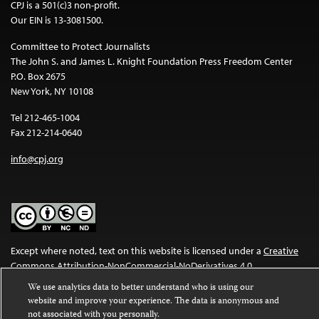
CPJ is a 501(c)3 non-profit.
Our EIN is 13-3081500.
Committee to Protect Journalists
The John S. and James L. Knight Foundation Press Freedom Center
P.O. Box 2675
New York, NY 10108
Tel 212-465-1004
Fax 212-214-0640
info@cpj.org
Except where noted, text on this website is licensed under a
Creative
Commons Attribution-NonCommercial-NoDerivatives 4.0
International License
.
We use analytics data to better understand who is using our
website and improve your experience. The data is anonymous and
Images and other media are not covered by the Creative Commons
not associated with you personally.