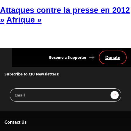
Attaques contre la presse en 2012
»
Afrique »
Donate
Become a Supporter
Back
to
Top
Subscribe to CPJ Newsletters:
Email
Sign Up
Address
Contact Us