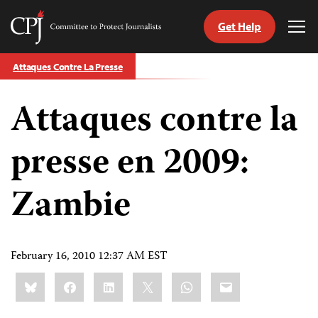
Get Help
Committee
Tog
to
Me
Skip
Protect
Attaques Contre La Presse
to
Journalists
content
Attaques contre la
tch
nguage
presse en 2009:
Zambie
February 16, 2010 12:37 AM EST
Share
Bluesky
Facebook
LinkedIn
X
WhatsApp
Email
this: