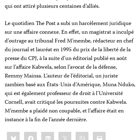
qui ont attiré plusieurs centaines d’alliés.
Le quotidien The Post a subi un harcèlement juridique
sur une affaire connexe. En effet, un magistrat a inculpé
d’outrage au tribunal Fred M’membe, rédacteur en chef
du journal et lauréat en 1995 du prix de la liberté de la
presse du CPJ, à la suite d’un éditorial publié en août
sur l’affaire Kabwela, selon l’avocat de la défense,
Remmy Mainsa. L’auteur de l’éditorial, un juriste
zambien basé aux États-Unis d’Amérique, Muna Nduko,
qui est également professeur de droit à l’Université
Cornell, avait critiqué les poursuites contre Kabwela.
M’membe a plaidé non coupable, et l’affaire était en
instance à la fin de l’année dernière.
Share
Bluesky
Facebook
LinkedIn
X
WhatsApp
Email
this: