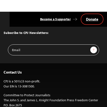
Donate
Become a Supporter
Back
to
Top
Subscribe to CPJ Newsletters:
Email
Sign Up
Address
Contact Us
CPJ is a 501(c)3 non-profit.
Our EIN is 13-3081500.
Committee to Protect Journalists
The John S. and James L. Knight Foundation Press Freedom Center
P.O. Box 2675