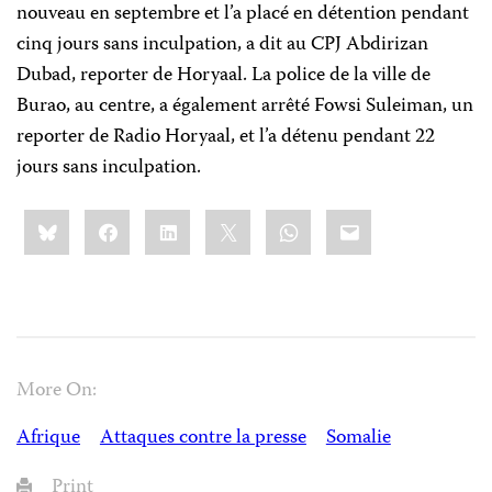
nouveau en septembre et l’a placé en détention pendant
cinq jours sans inculpation, a dit au CPJ Abdirizan
Dubad, reporter de Horyaal. La police de la ville de
Burao, au centre, a également arrêté Fowsi Suleiman, un
reporter de Radio Horyaal, et l’a détenu pendant 22
jours sans inculpation.
Share
Bluesky
Facebook
LinkedIn
X
WhatsApp
Email
this:
More On:
Afrique
Attaques contre la presse
Somalie
Print