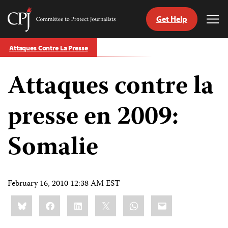
Get Help
Committee
Tog
to
Me
Skip
Protect
Attaques Contre La Presse
to
Journalists
content
Attaques contre la
tch
nguage
presse en 2009:
Somalie
February 16, 2010 12:38 AM EST
Share
Bluesky
Facebook
LinkedIn
X
WhatsApp
Email
this: