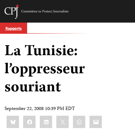
Committee
to
Skip
Protect
Rapports
to
Journalists
content
La Tunisie:
tch
nguage
l’oppresseur
souriant
September 22, 2008 10:39 PM EDT
Share
Bluesky
Facebook
LinkedIn
X
WhatsApp
Email
this: