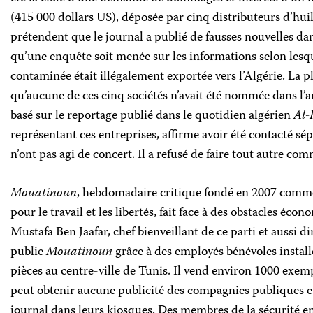
(415 000 dollars US), déposée par cinq distributeurs d’huil
prétendent que le journal a publié de fausses nouvelles d
qu’une enquête soit menée sur les informations selon lesqu
contaminée était illégalement exportée vers l’Algérie. La pl
qu’aucune de ces cinq sociétés n’avait été nommée dans l’a
basé sur le reportage publié dans le quotidien algérien
Al-
représentant ces entreprises, affirme avoir été contacté sép
n’ont pas agi de concert. Il a refusé de faire tout autre co
Mouatinoun
, hebdomadaire critique fondé en 2007 comm
pour le travail et les libertés, fait face à des obstacles éc
Mustafa Ben Jaafar, chef bienveillant de ce parti et aussi d
publie
Mouatinoun
grâce à des employés bénévoles instal
pièces au centre-ville de Tunis. Il vend environ 1000 exemp
peut obtenir aucune publicité des compagnies publiques e
journal dans leurs kiosques. Des membres de la sécurité en 