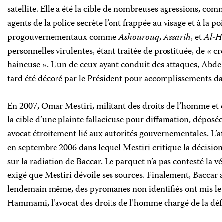
satellite. Elle a été la cible de nombreuses agressions, co
agents de la police secrète l’ont frappée au visage et à la p
progouvernementaux comme
Ashourouq
,
Assarih
, et
Al-H
personnelles virulentes, étant traitée de prostituée, de « cr
haineuse ». L’un de ceux ayant conduit des attaques, Abd
tard été décoré par le Président pour accomplissements da
En 2007, Omar Mestiri, militant des droits de l’homme et 
la cible d’une plainte fallacieuse pour diffamation, dép
avocat étroitement lié aux autorités gouvernementales. L’af
en septembre 2006 dans lequel Mestiri critique la décision
sur la radiation de Baccar. Le parquet n’a pas contesté la v
exigé que Mestiri dévoile ses sources. Finalement, Baccar a 
lendemain même, des pyromanes non identifiés ont mis le 
Hammami, l’avocat des droits de l’homme chargé de la déf