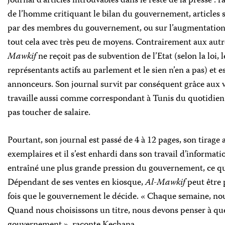
journal d’articles introuvables dans le reste de la presse : 
de l’homme critiquant le bilan du gouvernement, articles 
par des membres du gouvernement, ou sur l’augmentation du
tout cela avec très peu de moyens. Contrairement aux aut
Mawkif
ne reçoit pas de subvention de l’Etat (selon la loi, 
représentants actifs au parlement et le sien n’en a pas) et 
annonceurs. Son journal survit par conséquent grâce aux 
travaille aussi comme correspondant à Tunis du quotidie
pas toucher de salaire.
Pourtant, son journal est passé de 4 à 12 pages, son tirage
exemplaires et il s’est enhardi dans son travail d’informat
entraîné une plus grande pression du gouvernement, ce qui 
Dépendant de ses ventes en kiosque,
Al-Mawkif
peut être
fois que le gouvernement le décide. « Chaque semaine, nou
Quand nous choisissons un titre, nous devons penser à quel