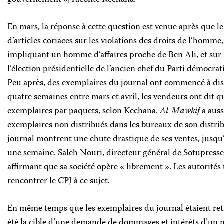
gouvernement », raconte Kechana.
En mars, la réponse à cette question est venue après que le
d’articles coriaces sur les violations des droits de l’homm
impliquant un homme d’affaires proche de Ben Ali, et sur 
l’élection présidentielle de l’ancien chef du Parti démocra
Peu après, des exemplaires du journal ont commencé à dis
quatre semaines entre mars et avril, les vendeurs ont dit qu
exemplaires par paquets, selon Kechana.
Al-Mawkif
a aus
exemplaires non distribués dans les bureaux de son distri
journal montrent une chute drastique de ses ventes, jusq
une semaine. Saleh Nouri, directeur général de Sotupresse, 
affirmant que sa société opère « librement ». Les autorités
rencontrer le CPJ à ce sujet.
En même temps que les exemplaires du journal étaient reti
été la cible d’une demande de dommages et intérêts d’un 