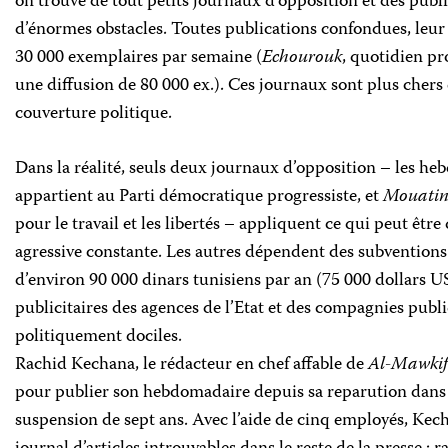
on trouve de tout petits journaux d’opposition et des publi
d’énormes obstacles. Toutes publications confondues, leur
30 000 exemplaires par semaine (
Echourouk
, quotidien pr
une diffusion de 80 000 ex.). Ces journaux sont plus chers
couverture politique.
Dans la réalité, seuls deux journaux d’opposition – les h
appartient au Parti démocratique progressiste, et
Mouati
pour le travail et les libertés – appliquent ce qui peut être 
agressive constante. Les autres dépendent des subventions
d’environ 90 000 dinars tunisiens par an (75 000 dollars US
publicitaires des agences de l’Etat et des compagnies publ
politiquement dociles.
Rachid Kechana, le rédacteur en chef affable de
Al-Mawkif
pour publier son hebdomadaire depuis sa reparution dans 
suspension de sept ans. Avec l’aide de cinq employés, Kec