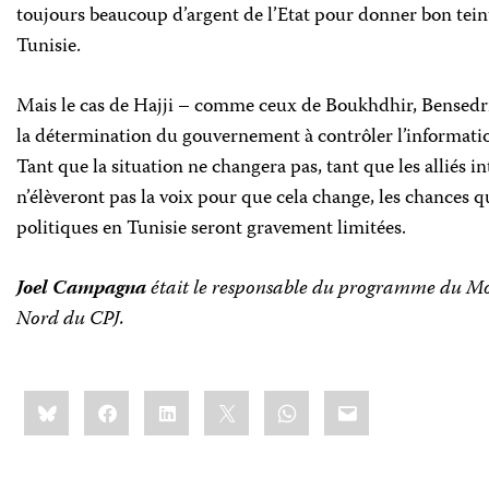
toujours beaucoup d’argent de l’Etat pour donner bon teint
Tunisie.
Mais le cas de Hajji – comme ceux de Boukhdhir, Bensedrin
la détermination du gouvernement à contrôler l’information
Tant que la situation ne changera pas, tant que les alliés i
n’élèveront pas la voix pour que cela change, les chances q
politiques en Tunisie seront gravement limitées.
Joel Campagna
était le responsable du programme du Moy
Nord du
CPJ
.
Share
Bluesky
Facebook
LinkedIn
X
WhatsApp
Email
this: