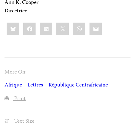
Ann K. Cooper
Directrice
Share
Bluesky
Facebook
LinkedIn
X
WhatsApp
Email
this:
More On:
Afrique
Lettres
République Centrafricaine
Print
Text Size