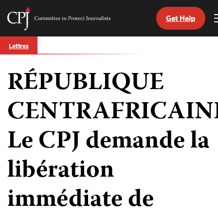
Get Help
Committee
to
Skip
Protect
Lettres
to
Journalists
content
RÉPUBLIQUE
tch
nguage
CENTRAFRICAIN
Le CPJ demande la
libération
immédiate de