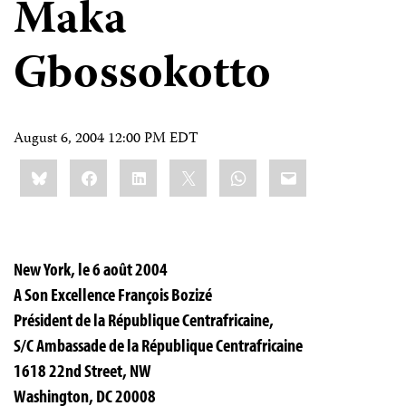
Maka
Gbossokotto
August 6, 2004 12:00 PM EDT
Share
Bluesky
Facebook
LinkedIn
X
WhatsApp
Email
this:
New York, le 6 août 2004
A Son Excellence François Bozizé
Président de la République Centrafricaine,
S/C Ambassade de la République Centrafricaine
1618 22nd Street, NW
Washington, DC 20008