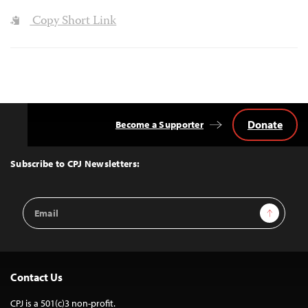
Copy Short Link
Donate
Become a Supporter
Back
to
Top
Subscribe to CPJ Newsletters:
Email
Sign Up
Address
Contact Us
CPJ is a 501(c)3 non-profit.