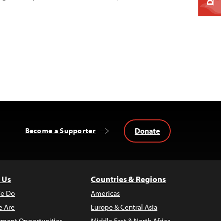
Donate
Become a Supporter
 Us
Countries & Regions
e Do
Americas
 Are
Europe & Central Asia
ment Opportunities
Middle East & North Africa