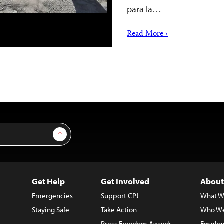
para la…
Read More ›
Sign Up
Get Help
Get Involved
About
Emergencies
Support CPJ
What W
Staying Safe
Take Action
Who We
Press Freedom Awards
Employ