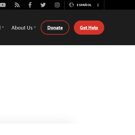
Youtube
Rss
Facebook
Twitter
Instagram
ESPAÑOL
Switch
Language
d
About Us
Donate
Get Help