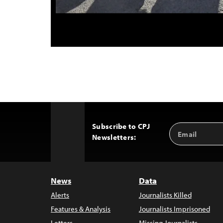
Subscribe to CPJ
Email
Back
Newsletters:
Address
to
Top
News
Data
Alerts
Journalists Killed
Features & Analysis
Journalists Imprisoned
Letters
Missing Journalists