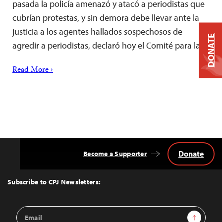
pasada la policía amenazó y atacó a periodistas que
cubrían protestas, y sin demora debe llevar ante la
justicia a los agentes hallados sospechosos de
DONATE
agredir a periodistas, declaró hoy el Comité para la…
Read More ›
Donate
Become a Supporter
Back
to
Top
Subscribe to CPJ Newsletters:
Email
Sign Up
Address