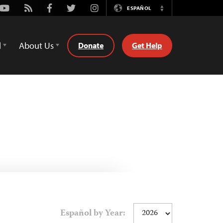
Youtube
Rss
Facebook
Twitter
Instagram
ESPAÑOL
Switch
Language
d
About Us
Donate
Get Help
Español by Year: