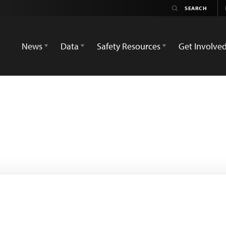
News
Data
Safety Resources
Get Involve