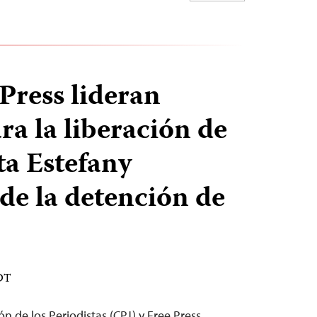
Press lideran
ra la liberación de
ta Estefany
de la detención de
EDT
ón de los Periodistas (CPJ) y Free Press