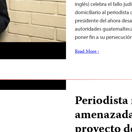
inglés) celebra el fallo ju
domiciliario al periodist
presidente del ahora desa
autoridades guatemaltecas
poner fin a su persecuci
Read More ›
Periodista
amenazada 
proyecto d