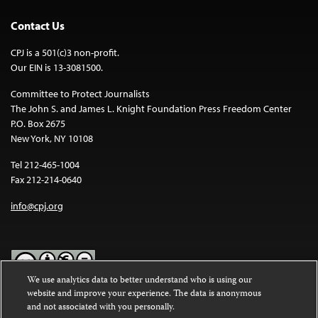
Contact Us
CPJ is a 501(c)3 non-profit.
Our EIN is 13-3081500.
Committee to Protect Journalists
The John S. and James L. Knight Foundation Press Freedom Center
P.O. Box 2675
New York, NY 10108
Tel 212-465-1004
Fax 212-214-0640
info@cpj.org
We use analytics data to better understand who is using our
website and improve your experience. The data is anonymous
Except where noted, text on this website is licensed under a
Creative
and not associated with you personally.
Commons Attribution-NonCommercial-NoDerivatives 4.0