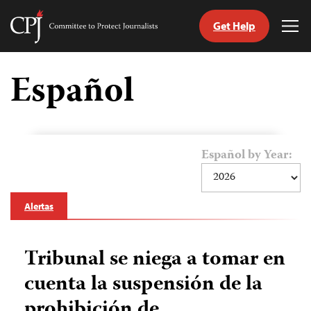
Get Help
Committee
Tog
to
Me
Skip
Protect
to
Español
Journalists
content
tch
guage
Español by Year:
Alertas
Tribunal se niega a tomar en
cuenta la suspensión de la
prohibición de